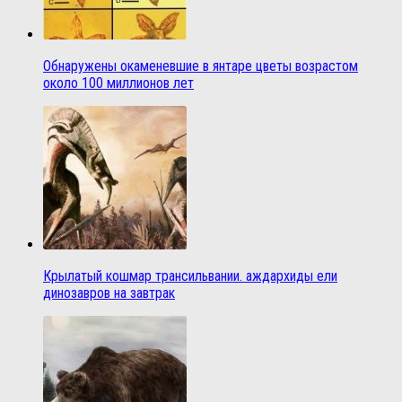
Обнаружены окаменевшие в янтаре цветы возрастом
около 100 миллионов лет
Крылатый кошмар трансильвании. аждархиды ели
динозавров на завтрак