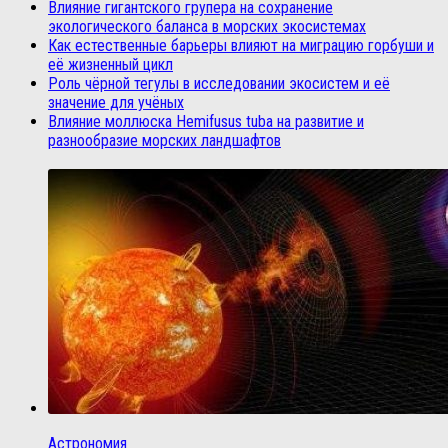
Влияние гигантского групера на сохранение
экологического баланса в морских экосистемах
Как естественные барьеры влияют на миграцию горбуши и
её жизненный цикл
Роль чёрной тегулы в исследовании экосистем и её
значение для учёных
Влияние моллюска Hemifusus tuba на развитие и
разнообразие морских ландшафтов
Астрономия