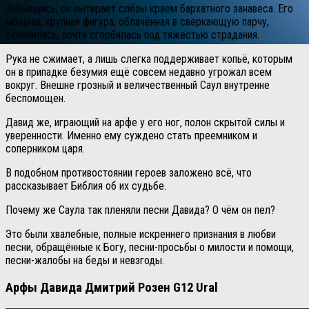
Забывшись, он вытирает слёзы краем бархатного занавеса. Его
мощная, крупная фигура, облачённая в сверкающую парчу,
склонилась, почти сгорбилась под тяжестью страдания.
Рука не сжимает, а лишь слегка поддерживает копьё, которым
он в припадке безумия ещё совсем недавно угрожал всем
вокруг. Внешне грозный и величественный Саул внутренне
беспомощен.
Давид же, играющий на арфе у его ног, полон скрытой силы и
уверенности.
Именно ему суждено стать преемником и
соперником царя.
В подобном противостоянии героев заложено всё, что
рассказывает Библия об их судьбе.
Почему же Саула так пленяли песни Давида? О чём он пел?
Это были хвалебные, полные искреннего признания в любви
песни, обращённые к Богу, песни-просьбы о милости и помощи,
песни-жалобы на беды и невзгоды.
Арфы Давида Дмитрий Розен G12 Ural