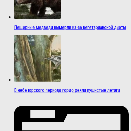
Пещерные медведи вымерли из-за вегетарианской диеты
В небе юрского периода гордо реяли пушистые летяги