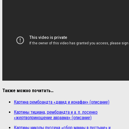
Также можно почитать…
Картина рембрандта «давид и ионафан» (описание)
Картины тициана, рембрандта и а. п. лосенко
«жертвоприношение авраама» (описание)
Картины николы пуссена «сбор манны в пустыне» и