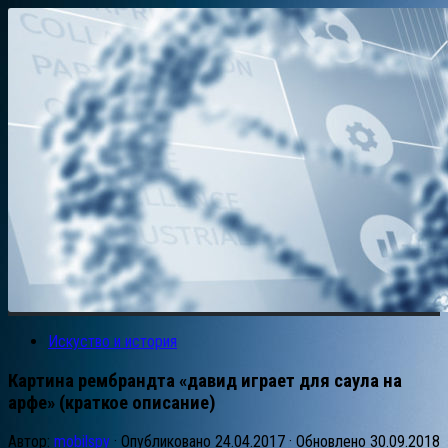
Искуство и история
Картина рембрандта «давид играет для саула на
арфе» (краткое описание)
Автор:
mobilspy
· Опубликовано
24.04.2017
· Обновлено
30.09.2018