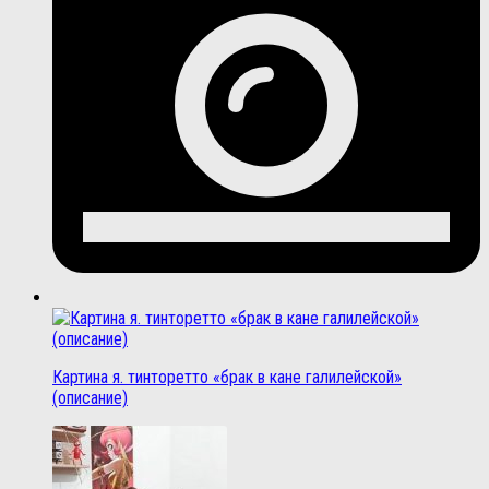
Картина я. тинторетто «брак в кане галилейской»
(описание)