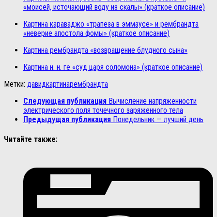
«моисей, источающий воду из скалы» (краткое описание)
Картина караваджо «трапеза в эммаусе» и рембрандта
«неверие апостола фомы» (краткое описание)
Картина рембрандта «возвращение блудного сына»
Картина н. н. ге «суд царя соломона» (краткое описание)
Метки:
давид
картина
рембрандта
Следующая публикация
Вычисление напряженности
электрического поля точечного заряженного тела
Предыдущая публикация
Понедельник — лучший день
Читайте также: