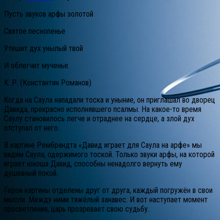
Пусть звуков арфы золотой
Святое песнопенье
Утешит дух унылый твой
И облегчит мученье.
К. Р. (Константин Романов)
Когда на Саула нападали тоска и уныние, он приглашал во дворец
Давида, прекрасно исполнявшего псалмы. На какое-то время
Саулу становилось легче и отраднее на сердце, а злой дух
отступал от него.
В картине Рембрандта «Давид играет для Саула на арфе» мы
видим Саула, одержимого тоской. Только звуки арфы, на которой
играет юноша Давид, способны ненадолго вернуть ему
душевный покой.
Герои картины отделены друг от друга, каждый погружён в свои
мысли. Между ними тяжёлый занавес. И вот наступает момент
просветления, царь прозревает свою судьбу.