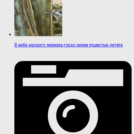
В небе юрского периода гордо реяли пушистые летяги