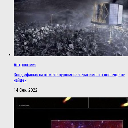
Астрономия
Зонд «филы» на комете чурюмова-герасименко все еще не
найден
14 Сен, 2022