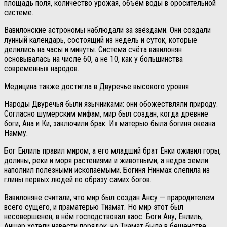
площадь поля, количество урожая, объём воды в оросительной
системе.
Вавилонские астрономы наблюдали за звёздами. Они создали
лунный календарь, состоящий из недель и суток, которые
делились на часы и минуты. Система счёта вавилонян
основывалась на числе 60, а не 10, как у большинства
современных народов.
Медицина также достигла в Двуречье высокого уровня.
Народы Двуречья были язычниками: они обожествляли природу.
Согласно шумерским мифам, мир был создан, когда древние
боги, Ана и Ки, заключили брак. Их матерью была богиня океана
Намму.
Бог Енлиль правил миром, а его младший брат Енки оживил горы,
долины, реки и моря растениями и животными, а недра земли
наполнил полезными ископаемыми. Богиня Нинмах слепила из
глины первых людей по образу самих богов.
Вавилоняне считали, что мир был создан Ансу — прародителем
всего сущего, и праматерью Тиамат. Но мир этот был
несовершенен, в нём господствовал хаос. Боги Ану, Енлиль,
Аншар хотели навести порядок, но Тиамат была в бешенстве.