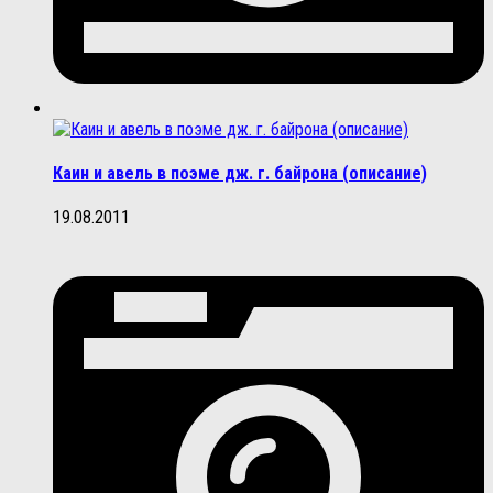
Каин и авель в поэме дж. г. байрона (описание)
19.08.2011