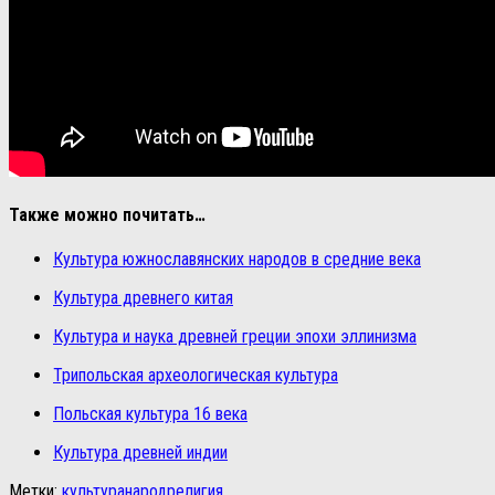
Также можно почитать…
Культура южнославянских народов в средние века
Культура древнего китая
Культура и наука древней греции эпохи эллинизма
Трипольская археологическая культура
Польская культура 16 века
Культура древней индии
Метки:
культура
народ
религия