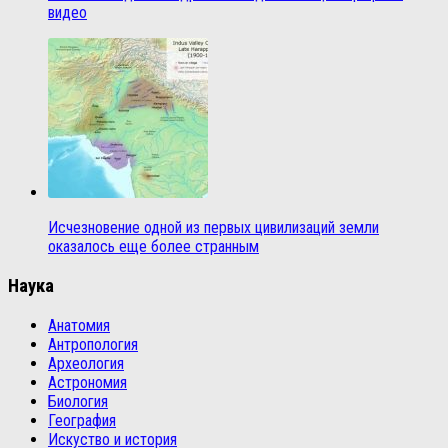
видео
Исчезновение одной из первых цивилизаций земли
оказалось еще более странным
Наука
Анатомия
Антропология
Археология
Астрономия
Биология
География
Искуство и история