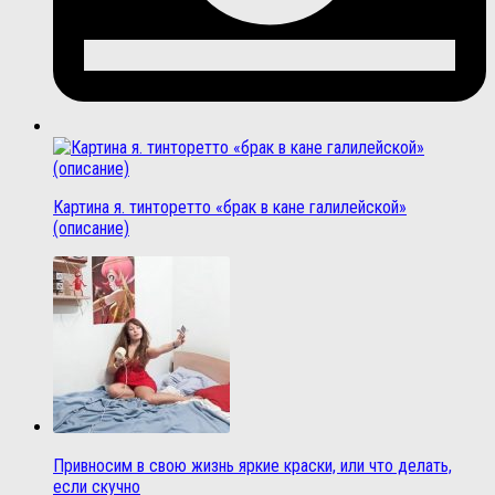
Картина я. тинторетто «брак в кане галилейской»
(описание)
Привносим в свою жизнь яркие краски, или что делать,
если скучно