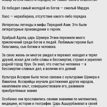
Её победил самый молодой из богов — смелый Мардук.
Хаос — неразбериха, отсутствие какого-либо порядка.
Интересны легенды и мифы Передней Азии. Это были
литературные произведения о героях.
Храбрый Адопа, царь Шумера Этана пережили много
приключений среди богов и людей. Любимым героем был
Гильгамеш, сын богини и человека.
За свою жизнь он многое увидел и пережил: находил и терял
друзей, искал для себя славы и бессмертия, строил и укреплял
родной город Урук. Он знал, что счастье человека — в
бессмертии славных дел, в величии его деяний.
Культура Ассирии была тесно связана с культурами Шумера и
Вавилона. Ассирийцы изучали достижения других народов,
накапливали опыт, совершенствовали его, развивали
приобретённые знания.
Особенно они прославились своими знаниями по математике,
медицине, истории и географии. Царь Ашшурбанапал в своей