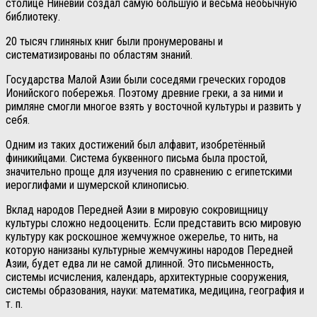
столице Ниневии создал самую большую и весьма необычную
библиотеку.
20 тысяч глиняных книг были пронумерованы и
систематизированы по областям знаний.
Государства Малой Азии были соседями греческих городов
Ионийского побережья. Поэтому древние греки, а за ними и
римляне смогли многое взять у восточной культуры и развить у
себя.
Одним из таких достижений был алфавит, изобретённый
финикийцами. Система буквенного письма была простой,
значительно проще для изучения по сравнению с египетскими
иероглифами и шумерской клинописью.
Вклад народов Передней Азии в мировую сокровищницу
культуры сложно недооценить. Если представить всю мировую
культуру как роскошное жемчужное ожерелье, то нить, на
которую нанизаны культурные жемчужины народов Передней
Азии, будет едва ли не самой длинной. Это письменность,
системы исчисления, календарь, архитектурные сооружения,
системы образования, науки: математика, медицина, география и
т. п.