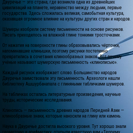
Двуречье — это страна, где возникла одна из древнейших
цивилизаций на планете, неравенство между людьми, первые
государства. Здесь сложилась великая, самобытная культура,
оказавшая огромное влияние на культуры других стран и народов.
Шумеры изобрели систему письменности на основе рисунков.
Писать приходилось на влажной глине тонкими тросточками.
От нажатия на поверхности глины образовывались чёрточки,
напоминавшие клинышки, поэтому рисунки постепенно
превратились в сочетания клинообразных знаков. Вот почему
учёные называют шумерскую письменность «клинописью».
Каждый рисунок изображает слово. Большинство народов
Двуречья заимствовали эту письменность. Археологи нашли
библиотеку Ашшурбанапала с глиняными табличками шумеров.
На табличках остались литературные произведения, научные
труды, исторические исследования.
Клинопись — письменность древних народов Передней Азии —
клинообразные знаки, которые наносили на глину или камень.
Наука в Двуречье достигла высокого уровня. Тут хорошо знали
геометрию и арифметику, открыли известную вам «Теорему