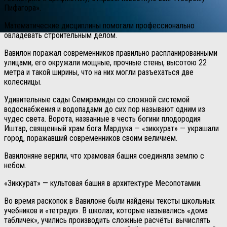
Пифагора».
Математические дисциплины помогали профессионально
овладевать строительным делом.
Вавилон поражал современников правильно распланированными
улицами, его окружали мощные, прочные стены, высотою 22
метра и такой ширины, что на них могли разъехаться две
колесницы.
Удивительные сады Семирамиды со сложной системой
водоснабжения и водопадами до сих пор называют одним из
чудес света. Ворота, названные в честь богини плодородия
Иштар, священный храм бога Мардука — «зиккурат» — украшали
город, поражавший современников своим величием.
Вавилоняне верили, что храмовая башня соединяла землю с
небом.
«Зиккурат» — культовая башня в архитектуре Месопотамии.
Во время раскопок в Вавилоне были найдены тексты школьных
учебников и «тетради». В школах, которые назывались «дома
табличек», учились производить сложные расчёты: вычислять