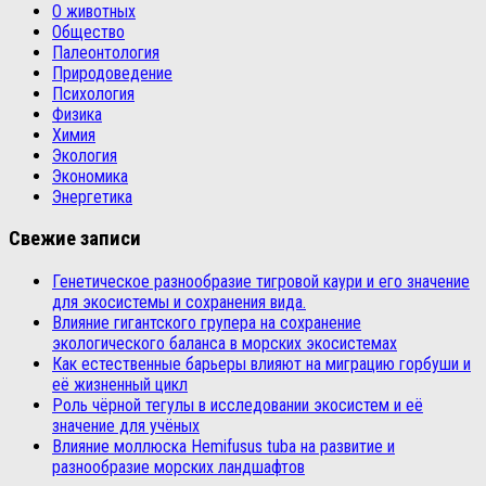
О животных
Общество
Палеонтология
Природоведение
Психология
Физика
Химия
Экология
Экономика
Энергетика
Свежие записи
Генетическое разнообразие тигровой каури и его значение
для экосистемы и сохранения вида.
Влияние гигантского групера на сохранение
экологического баланса в морских экосистемах
Как естественные барьеры влияют на миграцию горбуши и
её жизненный цикл
Роль чёрной тегулы в исследовании экосистем и её
значение для учёных
Влияние моллюска Hemifusus tuba на развитие и
разнообразие морских ландшафтов