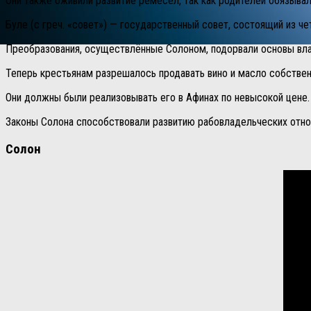
Они также оживили развитие ремёсел, так как родителей обязывал
Буле (с греч. «совет») — государственный совет, состоящий из 
Преобразования, осуществлённые Солоном, подорвали основы влас
Теперь крестьянам разрешалось продавать вино и масло собствен
Они должны были реализовывать его в Афинах по невысокой цене.
Законы Солона способствовали развитию рабовладельческих отно
Солон