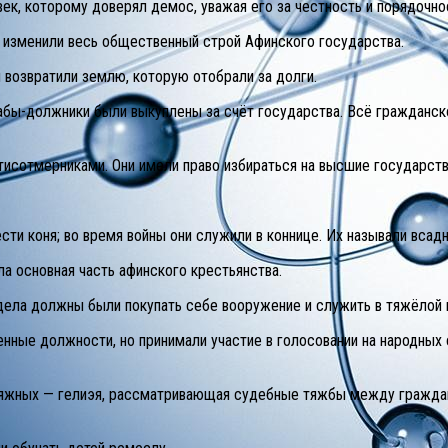
овек, которому доверял демос, уважая его за честность и порядочно
изменили весь общественный строй Афинского государства.
возвратили землю, которую отобрали за долги.
рабы-должники были выкуплены за счёт государства. Всё гражданс
тисотмерниками. Они имели право избираться на высшие государст
сти коня; во время войны они служили в коннице. Их называли всад
ла основная часть афинского крестьянства.
надела должны были покупать себе вооружение и служить в тяжёлой
енные должности, но принимали участие в голосовании на народных с
сяжных — гелиэя, рассматривающая судебные тяжбы между граждан