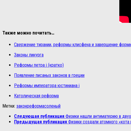
Также можно почитать…
Свержение тирании, реформы клисфена и завершение форми
Законы ликурга
Реформы петра i (кратко)
Появление писаных законов в греции
Реформы императора юстиниана i
Католическая реформа
Метки:
закон
реформа
соленый
Следующая публикация
Физики нашли антиматерию в дву
Предыдущая публикация
Физики создали атомного «кота