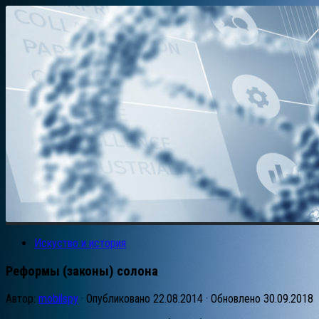
Искуство и история
Реформы (законы) солона
Автор:
mobilspy
· Опубликовано
22.08.2014
· Обновлено
30.09.2018