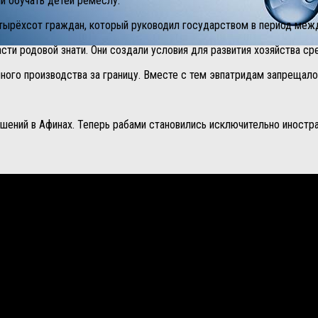
и обучать детей ремеслу.
четырёхсот граждан, который руководил государством в период меж
ти родовой знати. Они создали условия для развития хозяйства ср
ного производства за границу. Вместе с тем эвпатридам запрещало
шений в Афинах. Теперь рабами становились исключительно иностр