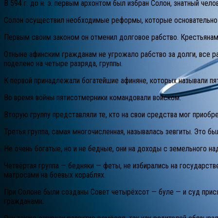
В 594 г. до н. э. первым архонтом был избран Солон, знатный чел
Солон осуществил необходимые реформы, которые основательно 
Первым своим законом он отменил долговое рабство. Крестьянам 
Отныне афинским гражданам не угрожало рабство за долги, все 
поделено на четыре разряда, группы.
К первой принадлежали богатейшие афиняне, которых называли пя
Во время войны пятисотмерники командовали войском.
Вторую группу представляли те, кто на свои средства мог приобре
Третья группа, самая многочисленная, называлась зевгиты. Это бы
Не очень богатые, но и не бедные, они на доходы с земельного 
Четвёртая группа — бедняки — феты, не избирались на государств
матросами на боевых кораблях.
При Солоне были созданы Совет четырёхсот — буле — и суд при
гражданами.