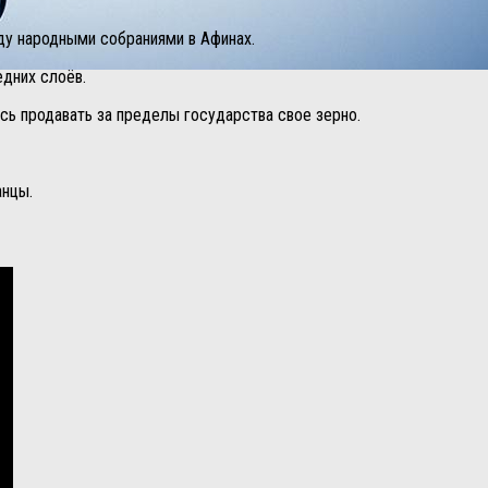
ду народными собраниями в Афинах.
едних слоёв.
сь продавать за пределы государства свое зерно.
анцы.