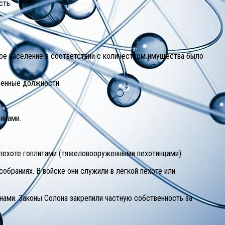
сть.
кое население в соответствии с количеством имущества было
венные должности.
никами.
 пехоте гоплитами (тяжеловооруженными пехотинцами).
обраниях. В войске они служили в лёгкой пехоте или
ами. Законы Солона закрепили частную собственность за