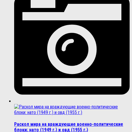
Раскол мира на враждующие военно-политические
блоки: нато (1949 г.) и овд (1955 г.)