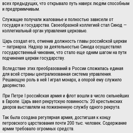
всех предыдущих, что открывало путь наверх людям способным
и предприимчивым.
Служащие получали жалованье и полностью зависели от
государя и государства. Своеобразной коллегией стал Синод —
коллегиальный орган управления церковью.
Царь создал его, отменив должность главы российской церкви
— патриарха. Надзор за деятельностью Синода осуществлял
государственный чиновник, что стало еще одним шагом на пути
подчинения церкви государству.
Вследствие этих преобразований в России сложилась единая
для всей страны централизованная система управления.
Решающую роль в ней I играл монарх, а опорой ему служило
дворянство.
При Петре I российская армия и флот вошли в число сильнейших
в Европе. Царь ввел рекрутскую повинность: 20 крестьянских
дворов выставляли на пожизненную службу одного рекрута.
Так была создана регулярная армия, достигшая к концу
петровского царствования почти 200 тыс. человек. Содержание
армии требовало огромных средств.