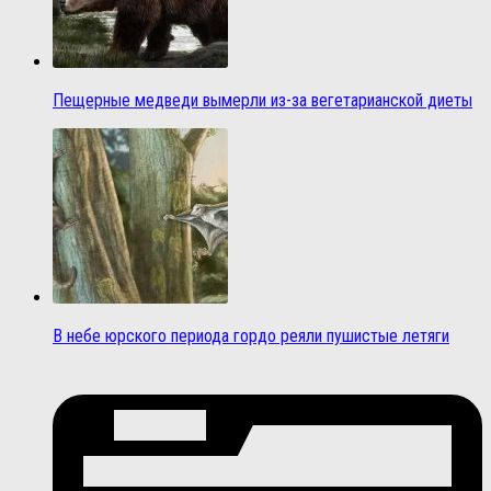
Пещерные медведи вымерли из-за вегетарианской диеты
В небе юрского периода гордо реяли пушистые летяги