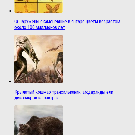
Обнаружены окаменевшие в янтаре цветы возрастом
около 100 миллионов лет
Крылатый кошмар трансильвании. аждархиды ели
динозавров на завтрак