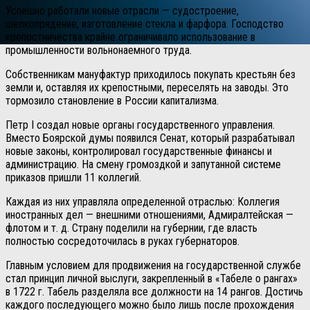
Успешно работали новые отрасли — судостроение,
шелкопрядение, изготовление стекла и фарфора.
Господство
крепостничества крайне ограничивало использование в
промышленности вольнонаемного труда.
Собственникам мануфактур приходилось покупать крестьян без
земли и, оставляя их крепостными, переселять на заводы. Это
тормозило становление в России капитализма.
Петр I создал новые органы государственного управления.
Вместо Боярской думы появился Сенат, который разрабатывал
новые законы, контролировал государственные финансы и
администрацию. На смену громоздкой и запутанной системе
приказов пришли 11 коллегий.
Каждая из них управляла определенной отраслью: Коллегия
иностранных дел — внешними отношениями, Адмиралтейская —
флотом и т. д. Страну поделили на губернии, где власть
полностью сосредоточилась в руках губернаторов.
Главным условием для продвижения на государственной службе
стал принцип личной выслуги, закрепленный в «Табеле о рангах»
в 1722 г. Табель разделяла все должности на 14 рангов. Достичь
каждого последующего можно было лишь после прохождения