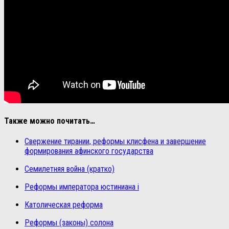
Также можно почитать…
Свержение тирании, реформы клисфена и завершение
формирования афинского государства
Семилетняя война (кратко)
Реформы императора юстиниана i
Католическая реформа
Реформы (законы) солона