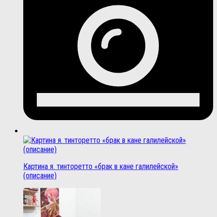
Картина я. тинторетто «брак в кане галилейской»
(описание)