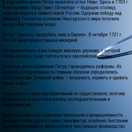
В ходе войны армия Петра захватила устье Невы. Здесь в 1703 г.
Петр основал город Санкт-Петербург — будущую столицу,
морские ворота и символ новой России. Одержав победу над
Швецией, Россия по условиям Ништадтского мира получила
выход к Балтийскому морю.
Петру I удалось «прорубить окно в Европу». В октябре 1721 г.
Россия была провозглашена империей.
Она превратилась в настоящую мировую державу, с которой
теперь должны были считаться все европейские страны.
В течение всего правления Петра I проводились реформы. Их
характер и направленность главным образом определялись
потребностями Северной войны — вооружать, кормить и одевать
армию и флот.
Специального плана преобразований не существовало, поэтому
реформы не всегда оказывались последовательными и
завершенными.
Наиболее заметные изменения произошли в промышленности.
Возникло около двухсот новых мануфактур, особенно быстрыми
темпами развивались металлургия и текстильное производство.