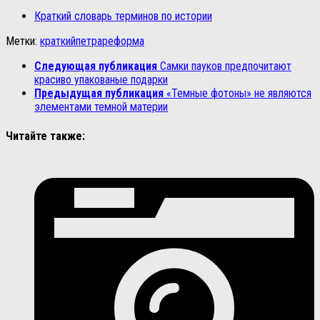
Краткий словарь терминов по истории
Метки:
краткий
петра
реформа
Следующая публикация
Самки пауков предпочитают
красиво упакованые подарки
Предыдущая публикация
«Темные фотоны» не являются
элементами темной материи
Читайте также: