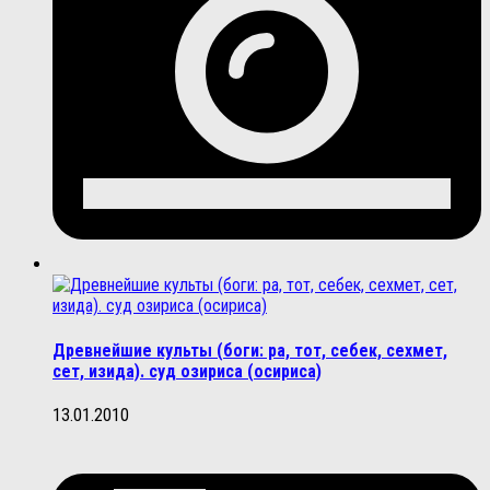
Древнейшие культы (боги: ра, тот, себек, сехмет,
сет, изида). суд озириса (осириса)
13.01.2010