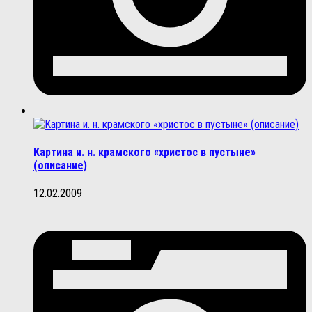
Картина и. н. крамского «христос в пустыне»
(описание)
12.02.2009