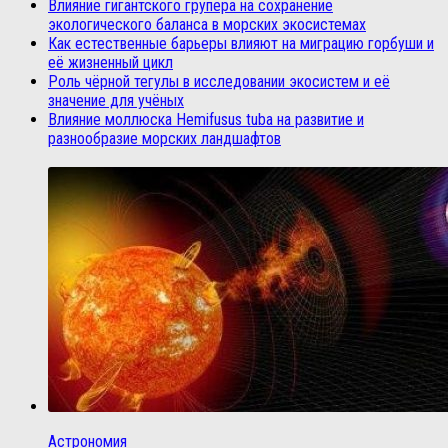
Влияние гигантского групера на сохранение
экологического баланса в морских экосистемах
Как естественные барьеры влияют на миграцию горбуши и
её жизненный цикл
Роль чёрной тегулы в исследовании экосистем и её
значение для учёных
Влияние моллюска Hemifusus tuba на развитие и
разнообразие морских ландшафтов
Астрономия