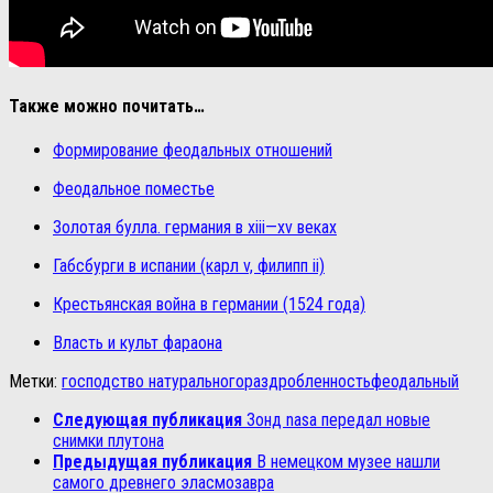
Также можно почитать…
Формирование феодальных отношений
Феодальное поместье
Золотая булла. германия в xiii—xv веках
Габсбурги в испании (карл v, филипп ii)
Крестьянская война в германии (1524 года)
Власть и культ фараона
Метки:
господство натурального
раздробленность
феодальный
Следующая публикация
Зонд nasa передал новые
снимки плутона
Предыдущая публикация
В немецком музее нашли
самого древнего эласмозавра