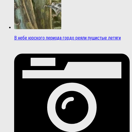
В небе юрского периода гордо реяли пушистые летяги