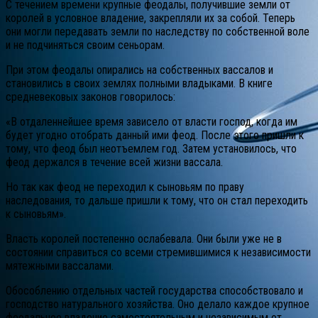
С течением времени крупные феодалы, получившие земли от
королей в условное владение, закрепляли их за собой. Теперь
они могли передавать земли по наследству по собственной воле
и не подчиняться своим сеньорам.
При этом феодалы опирались на собственных вассалов и
становились в своих землях полными владыками. В книге
средневековых законов говорилось:
«В отдаленнейшее время зависело от власти господ, когда им
будет угодно отобрать данный ими феод. После этого пришли к
тому, что феод был неотъемлем год. Затем установилось, что
феод держался в течение всей жизни вассала.
Но так как феод не переходил к сыновьям по праву
наследования, то дальше пришли к тому, что он стал переходить
к сыновьям».
Власть королей постепенно ослабевала. Они были уже не в
состоянии справиться со всеми стремившимися к независимости
мятежными вассалами.
Обособлению отдельных частей государства способствовало и
господство натурального хозяйства. Оно делало каждое крупное
феодальное владение самостоятельным и независимым от