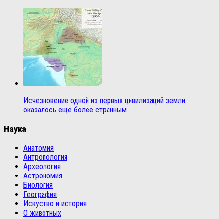
Исчезновение одной из первых цивилизаций земли
оказалось еще более странным
Наука
Анатомия
Антропология
Археология
Астрономия
Биология
География
Искуство и история
О животных