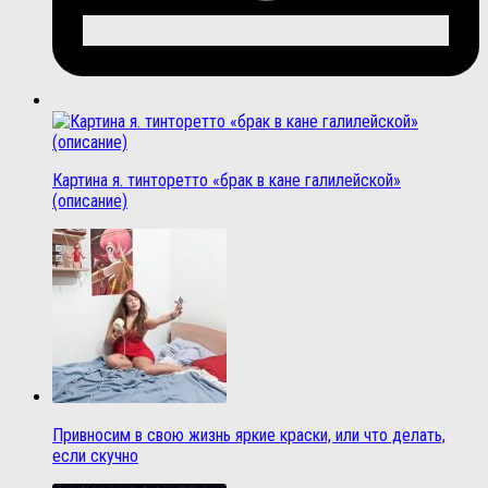
Картина я. тинторетто «брак в кане галилейской»
(описание)
Привносим в свою жизнь яркие краски, или что делать,
если скучно