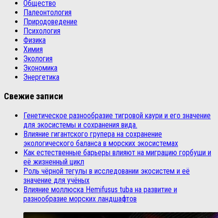
Общество
Палеонтология
Природоведение
Психология
Физика
Химия
Экология
Экономика
Энергетика
Свежие записи
Генетическое разнообразие тигровой каури и его значение
для экосистемы и сохранения вида.
Влияние гигантского групера на сохранение
экологического баланса в морских экосистемах
Как естественные барьеры влияют на миграцию горбуши и
её жизненный цикл
Роль чёрной тегулы в исследовании экосистем и её
значение для учёных
Влияние моллюска Hemifusus tuba на развитие и
разнообразие морских ландшафтов