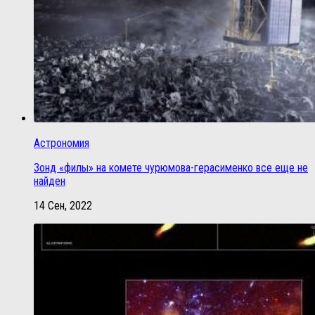
Астрономия
Зонд «филы» на комете чурюмова-герасименко все еще не
найден
14 Сен, 2022