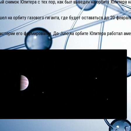
й снимок Юпитера с тех пор, как был выведен на орбиту Юпитера 
л на орбиту газового гиганта, где будет оставаться до 20 феврал
истории его формирования. До Juno на орбите Юпитера работал амер