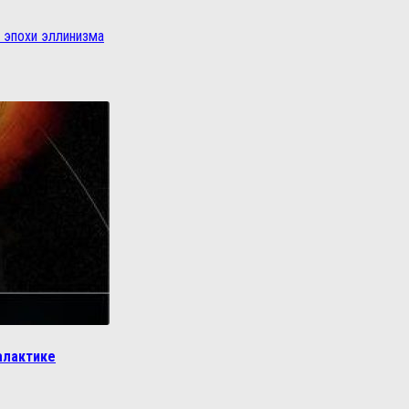
и эпохи эллинизма
алактике