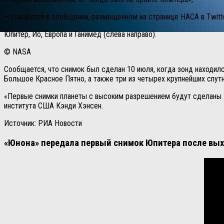
— говорится в сообщении, размещенном на странице НАСА в Twitte
Юпитер, Ио, Европа и Ганимед (слева направо).
© NASA
Сообщается, что снимок был сделан 10 июля, когда зонд находил
Большое Красное Пятно, а также три из четырех крупнейших спутн
«Первые снимки планеты с высоким разрешением будут сделаны 27
института США Кэнди Хэнсен.
Источник: РИА Новости
«Юнона» передала первый снимок Юпитера после вых