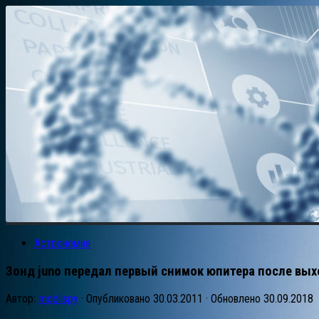
Астрономия
Зонд juno передал первый снимок юпитера после вых
Автор:
mobilspy
· Опубликовано
30.03.2011
· Обновлено
30.09.2018