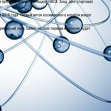
на прошлой неделе, сообщило НАСА. Зонд Juno стартовал
я 2018 года. Первый виток космического корабля вокруг
иканский зонд Galileo, но Juno первым в истории будет