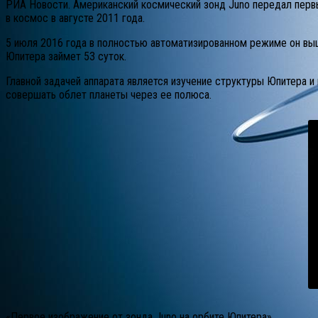
РИА Новости. Американский космический зонд Juno передал первы
в космос в августе 2011 года.
5 июля 2016 года в полностью автоматизированном режиме он выше
Юпитера займет 53 суток.
Главной задачей аппарата является изучение структуры Юпитера и 
совершать облет планеты через ее полюса.
«Первое изображение от зонда Juno на орбите Юпитера»,