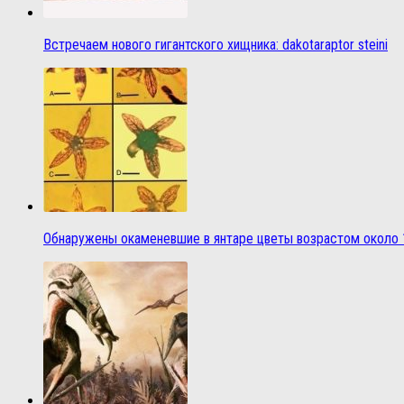
Встречаем нового гигантского хищника: dakotaraptor steini
Обнаружены окаменевшие в янтаре цветы возрастом около 