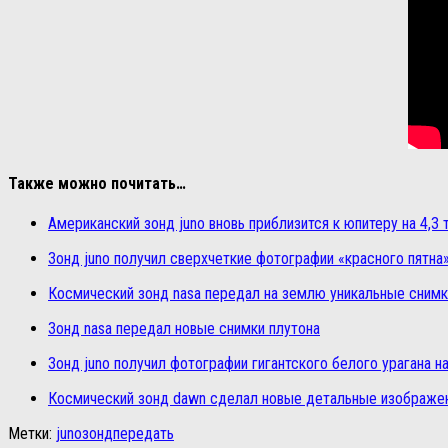
Также можно почитать…
Американский зонд juno вновь приблизится к юпитеру на 4,3
Зонд juno получил сверхчеткие фотографии «красного пятна
Космический зонд nasa передал на землю уникальные снимк
Зонд nasa передал новые снимки плутона
Зонд juno получил фотографии гигантского белого урагана н
Космический зонд dawn сделал новые детальные изображе
Метки:
juno
зонд
передать