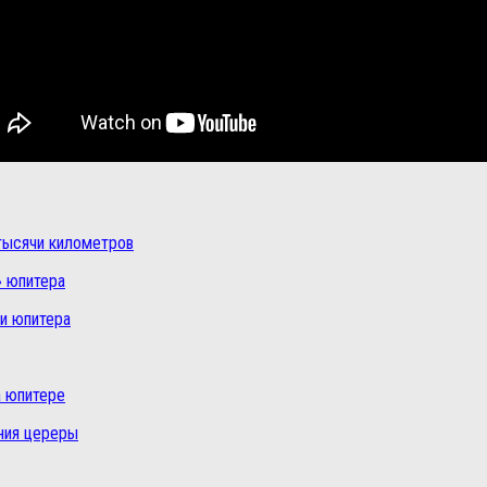
 тысячи километров
» юпитера
и юпитера
а юпитере
ния цереры