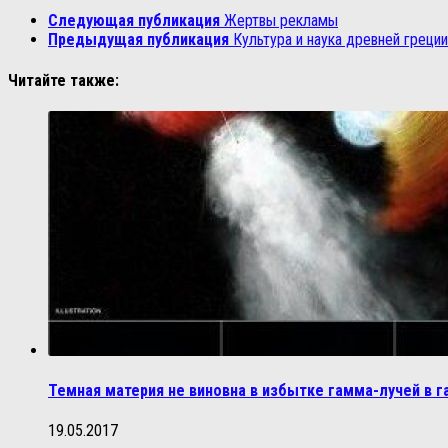
Следующая публикация
Жертвы рекламы
Предыдущая публикация
Культура и наука древней греци
Читайте также:
Темная материя не виновна в избытке гамма-лучей в г
19.05.2017