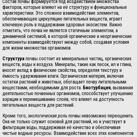
Состав почвы формируется под воздействием множества
факторов, которые влияют на её структуру и функциональные
характеристики. Это сложное взаимодействие элементов,
обеспечивающее циркуляцию питательных веществ, играет
ключевую роль в поддержании здоровья экосистем. Важно
отметить, что почва не является статичным элементом, а
динамичной системой, в которой органические и неорганические
компоненты взаимодействуют между собой, создавая условия
для жизни множества организмов.
Структура
почвы состоит из минеральных частиц, органических
веществ, воды и воздуха. Минералы, такие как песок, ил и глина,
вносят вклад в физические свойства, определяя текстуру и
ёмкость удерживания влаги. Органическая материя, включая
остатки растений и животных, обогащает почву питательными
веществами, необходимыми для роста.
Биотурбация
, вызванная
деятельностью почвенных организмов, способствует улучшению
аэрации и перемешиванию слоёв, что влияет на доступность
питательных веществ для растений.
Кроме того,
экологическая роль
почвы невозможно переоценить.
Она не только служит основой для растений, но и участвует в
фильтрации воды, поддерживая её качество и обеспечивая
чистые водные ресурсы. Взаимодействие всех этих компонентов