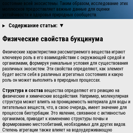
состояние всей экосистемы. Таким образом, исследование этих
моллюсков предоставляет важные данные для оценки
устойчивости и здоровья природных сообществ.
Содержание статьи: ▼
Физические свойства букцинума
Физические характеристики рассматриемого вещества играют
ключевую роль в его взаимодействии с окружающей средой и
организмами, формируя уникальные условия для существования
различных экосистем. Эти свойства определяют, как элемент
будет вести себя в различных агрегатных состояниях и какую
роль он может выполнять в природных процессах.
Структура и состав
вещества определяют его реакцию на
физические и химические воздействия. Например, молекулярная
структура может влиять на проницаемость материала для воды и
питательных веществ, что, в свою очередь, имеет значение для
процессов биотурбации. Это явление, связанное с активностью
организмов, приводит к изменению структуры почвы и
формированию местообитаний, необходимых для других видов.
Степень агрегации также влияет на водоудерживающую