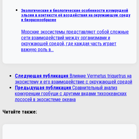
Экологические и биологические особенности изумрудной
эльзии в контексте её воздействия на окружающую среду
и биоразнообразие
Морские экосистемы представляют собой сложные
сети взаимодействий между организмами и
окружающей средой, где каждая часть играет
важную роль в…
Следующая публикация
Влияние Vermetus triquetrus на
экосистему и его взаимодействие с окружающей средой
Предыдущая публикация
Сравнительный анализ
конкуренции горбуши с другими видами тихоокеанских
лососей в экосистеме океана
Читайте также: