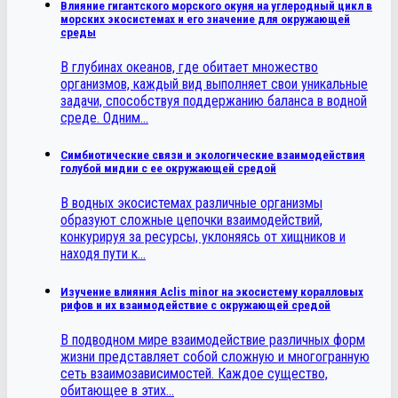
Влияние гигантского морского окуня на углеродный цикл в
морских экосистемах и его значение для окружающей
среды
В глубинах океанов, где обитает множество
организмов, каждый вид выполняет свои уникальные
задачи, способствуя поддержанию баланса в водной
среде. Одним…
Симбиотические связи и экологические взаимодействия
голубой мидии с ее окружающей средой
В водных экосистемах различные организмы
образуют сложные цепочки взаимодействий,
конкурируя за ресурсы, уклоняясь от хищников и
находя пути к…
Изучение влияния Aclis minor на экосистему коралловых
рифов и их взаимодействие с окружающей средой
В подводном мире взаимодействие различных форм
жизни представляет собой сложную и многогранную
сеть взаимозависимостей. Каждое существо,
обитающее в этих…