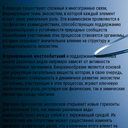
В природе существуют сложные и многогранные связи,
формирующие ткань экосистем, в которой каждый элемент
играет свою уникальную роль. Эти взаимосвязи проявляются в
трофических взаимодействиях, способствующих поддержанию
биоразнообразия и устойчивости природных сообществ.
Важнейшими участниками этих процессов становятся организмы,
которые оказывают значительное влияние на структуру и
функциональность экосистем.
Формирование местообитаний
и поддержание жизненных
циклов различных видов напрямую зависят от активности
определённых организмов. Биоразнообразие является основой
для циркуляции питательных веществ, которая, в свою очередь,
обеспечивает стабильность и динамичное развитие экосистем.
Организмы, участвующие в этих процессах, играют ключевую
экологическую роль
, регулируя как физические, так и химические
параметры среды обитания.
Изучение брюхоногих моллюсков открывает новые горизонты
для понимания того, как именно различные виды
взаимодействуют между собой и с окружающей средой. Их
присутствие или отсутствие может существенно изменять
динамику трофических цепей, что в конечном итоге влияет на