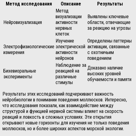
Метод исследования
Описание
Результаты
Метод
визуализации
Выявлены ключевые
Нейровизуализация
активности
области, отвечающие
нервных
за реакцию на угрозы
клеток
Изучение
Определены паттерны
Электрофизиологические
электрической
активации, связанные
измерения
активности
с охотничьим
нейронов
поведением
Наблюдение за
Доказано наличие
Бихевиоральные
реакцией на
высоких уровней
эксперименты
различные
обучаемости и памяти
стимулы
Результаты этих исследований подчеркивают важность
нейробиологии в понимании поведения моллюсков. Интересно,
что исследования показали, как взаимодействие между
структурой и функцией нервной системы влияет на скорость
реакций и ловкость в сложных условиях. Эти открытия
открывают новые горизонты для изучения не только поведения
моллюсков, но и более широких аспектов морской экологии.