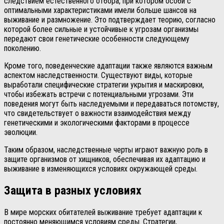
следствием естественного отбора, при котором особи с
оптимальными характеристиками имели больше шансов на
выживание и размножение. Это подтверждает теорию, согласно
которой более сильные и устойчивые к угрозам организмы
передают свои генетические особенности следующему
поколению.
Кроме того, поведенческие адаптации также являются важным
аспектом наследственности. Существуют виды, которые
выработали специфические стратегии укрытия и маскировки,
чтобы избежать встречи с потенциальными угрозами. Эти
поведения могут быть наследуемыми и передаваться потомству,
что свидетельствует о важности взаимодействия между
генетическими и экологическими факторами в процессе
эволюции.
Таким образом, наследственные черты играют важную роль в
защите организмов от хищников, обеспечивая их адаптацию и
выживание в изменяющихся условиях окружающей среды.
Защита в разных условиях
В мире морских обитателей выживание требует адаптации к
постоянно меняющимся условиям среды. Стратегии,