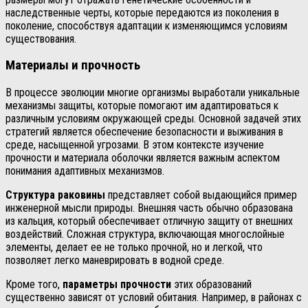
наследственные черты, которые передаются из поколения в
поколение, способствуя адаптации к изменяющимся условиям
существования.
Материалы и прочность
В процессе эволюции многие организмы выработали уникальные
механизмы защиты, которые помогают им адаптироваться к
различным условиям окружающей среды. Основной задачей этих
стратегий является обеспечение безопасности и выживания в
среде, насыщенной угрозами. В этом контексте изучение
прочности и материала оболочки является важным аспектом
понимания адаптивных механизмов.
Структура раковины
представляет собой выдающийся пример
инженерной мысли природы. Внешняя часть обычно образована
из кальция, который обеспечивает отличную защиту от внешних
воздействий. Сложная структура, включающая многослойные
элементы, делает ее не только прочной, но и легкой, что
позволяет легко маневрировать в водной среде.
Кроме того,
параметры прочности
этих образований
существенно зависят от условий обитания. Например, в районах с