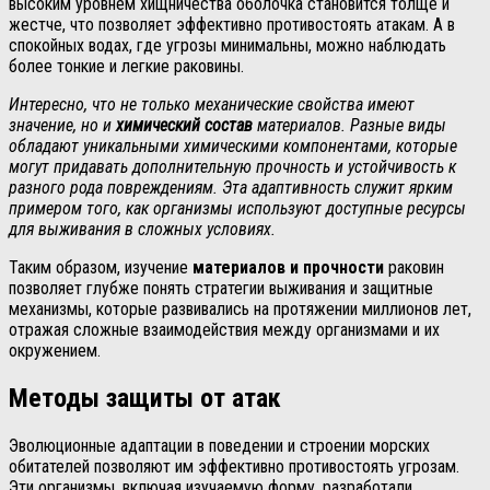
высоким уровнем хищничества оболочка становится толще и
жестче, что позволяет эффективно противостоять атакам. А в
спокойных водах, где угрозы минимальны, можно наблюдать
более тонкие и легкие раковины.
Интересно, что не только механические свойства имеют
значение, но и
химический состав
материалов. Разные виды
обладают уникальными химическими компонентами, которые
могут придавать дополнительную прочность и устойчивость к
разного рода повреждениям. Эта адаптивность служит ярким
примером того, как организмы используют доступные ресурсы
для выживания в сложных условиях.
Таким образом, изучение
материалов и прочности
раковин
позволяет глубже понять стратегии выживания и защитные
механизмы, которые развивались на протяжении миллионов лет,
отражая сложные взаимодействия между организмами и их
окружением.
Методы защиты от атак
Эволюционные адаптации в поведении и строении морских
обитателей позволяют им эффективно противостоять угрозам.
Эти организмы, включая изучаемую форму, разработали