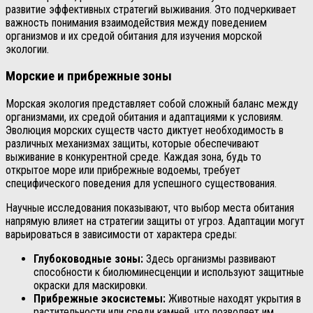
развитие эффективных стратегий выживания. Это подчеркивает
важность понимания взаимодействия между поведением
организмов и их средой обитания для изучения морской
экологии.
Морские и прибрежные зоны
Морская экология представляет собой сложный баланс между
организмами, их средой обитания и адаптациями к условиям.
Эволюция морских существ часто диктует необходимость в
различных механизмах защиты, которые обеспечивают
выживание в конкурентной среде. Каждая зона, будь то
открытое море или прибрежные водоемы, требует
специфического поведения для успешного существования.
Научные исследования показывают, что выбор места обитания
напрямую влияет на стратегии защиты от угроз. Адаптации могут
варьироваться в зависимости от характера среды:
Глубоководные зоны:
Здесь организмы развивают
способности к биолюминесценции и используют защитные
окраски для маскировки.
Прибрежные экосистемы:
Животные находят укрытия в
растительности или среди камней, что позволяет им