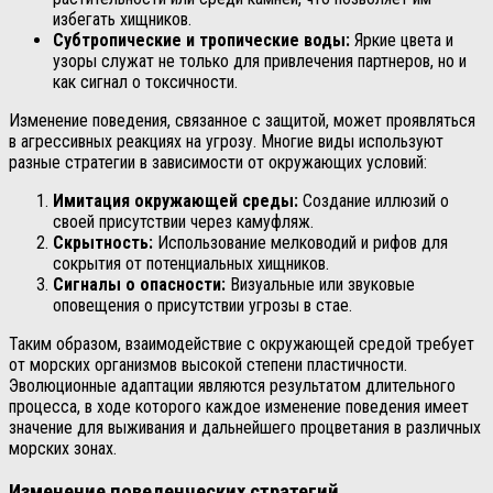
избегать хищников.
Субтропические и тропические воды:
Яркие цвета и
узоры служат не только для привлечения партнеров, но и
как сигнал о токсичности.
Изменение поведения, связанное с защитой, может проявляться
в агрессивных реакциях на угрозу. Многие виды используют
разные стратегии в зависимости от окружающих условий:
Имитация окружающей среды:
Создание иллюзий о
своей присутствии через камуфляж.
Скрытность:
Использование мелководий и рифов для
сокрытия от потенциальных хищников.
Сигналы о опасности:
Визуальные или звуковые
оповещения о присутствии угрозы в стае.
Таким образом, взаимодействие с окружающей средой требует
от морских организмов высокой степени пластичности.
Эволюционные адаптации являются результатом длительного
процесса, в ходе которого каждое изменение поведения имеет
значение для выживания и дальнейшего процветания в различных
морских зонах.
Изменение поведенческих стратегий