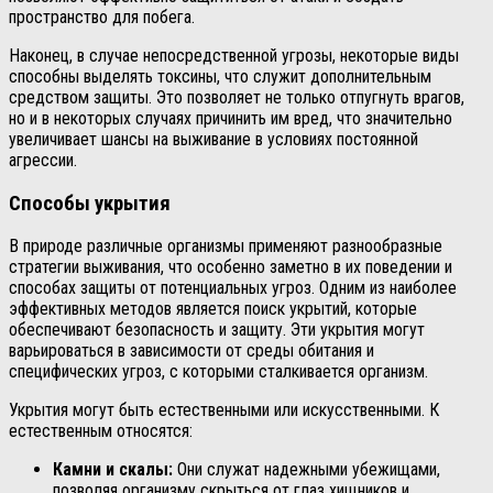
пространство для побега.
Наконец, в случае непосредственной угрозы, некоторые виды
способны выделять токсины, что служит дополнительным
средством защиты. Это позволяет не только отпугнуть врагов,
но и в некоторых случаях причинить им вред, что значительно
увеличивает шансы на выживание в условиях постоянной
агрессии.
Способы укрытия
В природе различные организмы применяют разнообразные
стратегии выживания, что особенно заметно в их поведении и
способах защиты от потенциальных угроз. Одним из наиболее
эффективных методов является поиск укрытий, которые
обеспечивают безопасность и защиту. Эти укрытия могут
варьироваться в зависимости от среды обитания и
специфических угроз, с которыми сталкивается организм.
Укрытия могут быть естественными или искусственными. К
естественным относятся:
Камни и скалы:
Они служат надежными убежищами,
позволяя организму скрыться от глаз хищников и