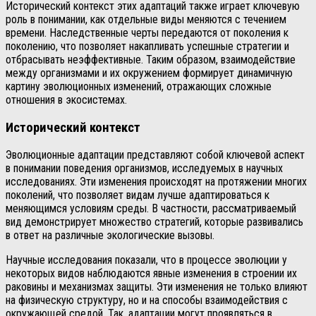
Исторический контекст этих адаптаций также играет ключевую
роль в понимании, как отдельные виды меняются с течением
времени. Наследственные черты передаются от поколения к
поколению, что позволяет накапливать успешные стратегии и
отбрасывать неэффективные. Таким образом, взаимодействие
между организмами и их окружением формирует динамичную
картину эволюционных изменений, отражающих сложные
отношения в экосистемах.
Исторический контекст
Эволюционные адаптации представляют собой ключевой аспект
в понимании поведения организмов, исследуемых в научных
исследованиях. Эти изменения происходят на протяжении многих
поколений, что позволяет видам лучше адаптироваться к
меняющимся условиям среды. В частности, рассматриваемый
вид демонстрирует множество стратегий, которые развивались
в ответ на различные экологические вызовы.
Научные исследования показали, что в процессе эволюции у
некоторых видов наблюдаются явные изменения в строении их
раковины и механизмах защиты. Эти изменения не только влияют
на физическую структуру, но и на способы взаимодействия с
окружающей средой. Так, адаптации могут проявляться в