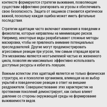
контексте формируются стратегии выживания, позволяющие
существам эффективно реагировать на угрозы и обеспечивать
свою безопасность. Защита от хищников становится критически
важной, поскольку каждая ошибка может иметь фатальные
последствия.
Стратегии адаптации часто включают изменения в поведении и
физиологии, которые направлены на минимизацию рисков.
Например, некоторые виды разрабатывают сложные методы
маскировки, чтобы не привлекать внимание потенциальных
преследователей. Другие могут продемонстрировать
агрессивные реакции при угрозе, тем самым отвращая врагов.
Эти механизмы являются неотъемлемой частью их жизненного
цикла, позволяя им максимально эффективно использовать
доступные ресурсы и избегать ловушек.
Важным аспектом этих адаптаций является не только физическая
структура, но и психология организмов, влияющая на их выбор
укрытий и поведенческие реакции в ответ на внешние
раздражители. Совершенствование этих характеристик на
протяжении поколений демонстрирует, как сильно влияет
давление со стороны окружающей среды на формирование
выживаемости видов.