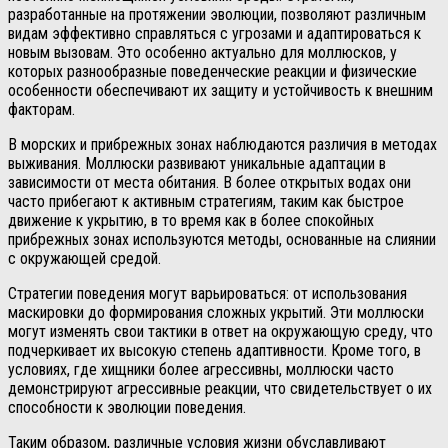
разработанные на протяжении эволюции, позволяют различным
видам эффективно справляться с угрозами и адаптироваться к
новым вызовам. Это особенно актуально для моллюсков, у
которых разнообразные поведенческие реакции и физические
особенности обеспечивают их защиту и устойчивость к внешним
факторам.
В морских и прибрежных зонах наблюдаются различия в методах
выживания. Моллюски развивают уникальные адаптации в
зависимости от места обитания. В более открытых водах они
часто прибегают к активным стратегиям, таким как быстрое
движение к укрытию, в то время как в более спокойных
прибрежных зонах используются методы, основанные на слиянии
с окружающей средой.
Стратегии поведения могут варьироваться: от использования
маскировки до формирования сложных укрытий. Эти моллюски
могут изменять свои тактики в ответ на окружающую среду, что
подчеркивает их высокую степень адаптивности. Кроме того, в
условиях, где хищники более агрессивны, моллюски часто
демонстрируют агрессивные реакции, что свидетельствует о их
способности к эволюции поведения.
Таким образом, различные условия жизни обуславливают