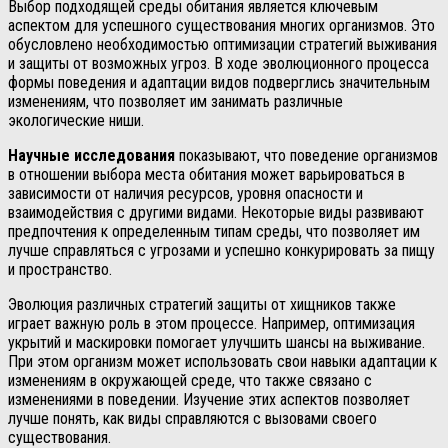
Выбор подходящей среды обитания является ключевым
аспектом для успешного существования многих организмов. Это
обусловлено необходимостью оптимизации стратегий выживания
и защиты от возможных угроз. В ходе эволюционного процесса
формы поведения и адаптации видов подверглись значительным
изменениям, что позволяет им занимать различные
экологические ниши.
Научные исследования
показывают, что поведение организмов
в отношении выбора места обитания может варьироваться в
зависимости от наличия ресурсов, уровня опасности и
взаимодействия с другими видами. Некоторые виды развивают
предпочтения к определенным типам среды, что позволяет им
лучше справляться с угрозами и успешно конкурировать за пищу
и пространство.
Эволюция различных стратегий защиты от хищников также
играет важную роль в этом процессе. Например, оптимизация
укрытий и маскировки помогает улучшить шансы на выживание.
При этом организм может использовать свои навыки адаптации к
изменениям в окружающей среде, что также связано с
изменениями в поведении. Изучение этих аспектов позволяет
лучше понять, как виды справляются с вызовами своего
существования.