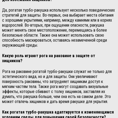
Да, рогатая турбо-ракушка использует несколько поведенческих
стратегий для защиты. Во-первых, она выбирает места обитания
с хорошими укрытиями, например, между камнями или в корнях
водорослей. Во-вторых, при ощущении опасности, ракушка
может менять свое местоположение, перемещаясь в более
безопасные области. Также она может использовать свою
способность маскироваться, оставаясь незамеченной среди
окружающей среды.
Какую роль играют рога на раковине в защите от
хищников?
Рога на раковине рогатой турбо-ракушки служат не только для
эстетического вида, но и для защиты. Они увеличивают
поверхность раковины, что затрудняет хищникам доступ к
мягким частям тела. Также рога могут создавать визуальные
эффекты, которые сбивают с толку хищников, заставляя их
думать, что ракушка больше, чем она есть на самом деле. Это
может отвлечь хищников и дать время ракушке для укрытия.
Как рогатая турбо-ракушка адаптируется к изменяющимся
условиям среды для повышения своей безопасности?