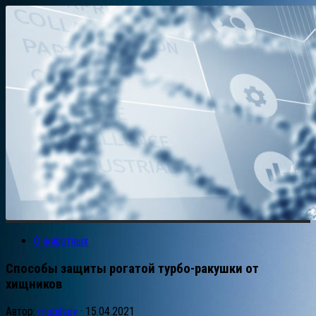
О животных
Способы защиты рогатой турбо-ракушки от
хищников
Автор:
mobilspy
·
15.04.2021