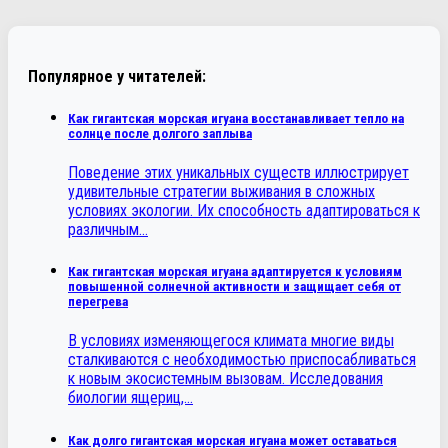
Популярное у читателей:
Как гигантская морская игуана восстанавливает тепло на
солнце после долгого заплыва
Поведение этих уникальных существ иллюстрирует
удивительные стратегии выживания в сложных
условиях экологии. Их способность адаптироваться к
различным…
Как гигантская морская игуана адаптируется к условиям
повышенной солнечной активности и защищает себя от
перегрева
В условиях изменяющегося климата многие виды
сталкиваются с необходимостью приспосабливаться
к новым экосистемным вызовам. Исследования
биологии ящериц,…
Как долго гигантская морская игуана может оставаться