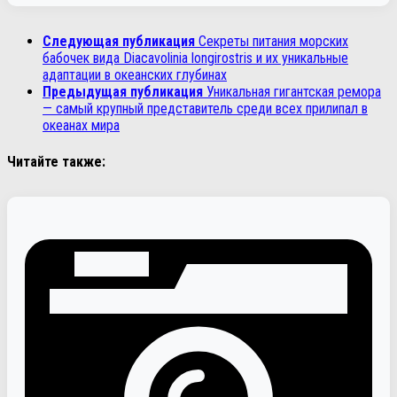
Следующая публикация
Секреты питания морских
бабочек вида Diacavolinia longirostris и их уникальные
адаптации в океанских глубинах
Предыдущая публикация
Уникальная гигантская ремора
— самый крупный представитель среди всех прилипал в
океанах мира
Читайте также: