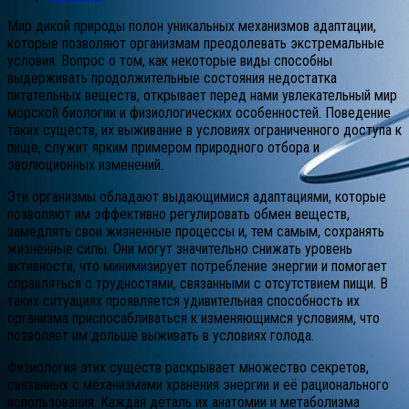
Мир дикой природы полон уникальных механизмов адаптации,
которые позволяют организмам преодолевать экстремальные
условия. Вопрос о том, как некоторые виды способны
выдерживать продолжительные состояния недостатка
питательных веществ, открывает перед нами увлекательный мир
морской биологии и физиологических особенностей. Поведение
таких существ, их выживание в условиях ограниченного доступа к
пище, служит ярким примером природного отбора и
эволюционных изменений.
Эти организмы обладают выдающимися адаптациями, которые
позволяют им эффективно регулировать обмен веществ,
замедлять свои жизненные процессы и, тем самым, сохранять
жизненные силы. Они могут значительно снижать уровень
активности, что минимизирует потребление энергии и помогает
справляться с трудностями, связанными с отсутствием пищи. В
таких ситуациях проявляется удивительная способность их
организма приспосабливаться к изменяющимся условиям, что
позволяет им дольше выживать в условиях голода.
Физиология этих существ раскрывает множество секретов,
связанных с механизмами хранения энергии и её рационального
использования. Каждая деталь их анатомии и метаболизма