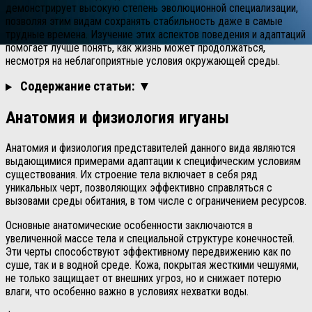
демонстрирует высокую степень эволюционной специализации,
позволяя этим видам сохранять стабильность даже в самые
трудные времена. Изучение этих аспектов поведения и адаптаций
помогает лучше понять, как жизнь может продолжаться,
несмотря на неблагоприятные условия окружающей среды.
Содержание статьи: ▼
Анатомия и физиология игуаны
Анатомия и физиология представителей данного вида являются
выдающимися примерами адаптации к специфическим условиям
существования. Их строение тела включает в себя ряд
уникальных черт, позволяющих эффективно справляться с
вызовами среды обитания, в том числе с ограничением ресурсов.
Основные анатомические особенности заключаются в
увеличенной массе тела и специальной структуре конечностей.
Эти черты способствуют эффективному передвижению как по
суше, так и в водной среде. Кожа, покрытая жесткими чешуями,
не только защищает от внешних угроз, но и снижает потерю
влаги, что особенно важно в условиях нехватки воды.