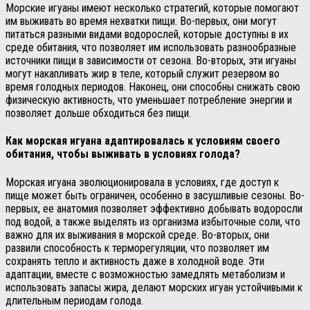
Морские игуаны имеют несколько стратегий, которые помогают
им выживать во время нехватки пищи. Во-первых, они могут
питаться разными видами водорослей, которые доступны в их
среде обитания, что позволяет им использовать разнообразные
источники пищи в зависимости от сезона. Во-вторых, эти игуаны
могут накапливать жир в теле, который служит резервом во
время голодных периодов. Наконец, они способны снижать свою
физическую активность, что уменьшает потребление энергии и
позволяет дольше обходиться без пищи.
Как морская игуана адаптировалась к условиям своего
обитания, чтобы выживать в условиях голода?
Морская игуана эволюционировала в условиях, где доступ к
пище может быть ограничен, особенно в засушливые сезоны. Во-
первых, ее анатомия позволяет эффективно добывать водоросли
под водой, а также выделять из организма избыточные соли, что
важно для их выживания в морской среде. Во-вторых, они
развили способность к терморегуляции, что позволяет им
сохранять тепло и активность даже в холодной воде. Эти
адаптации, вместе с возможностью замедлять метаболизм и
использовать запасы жира, делают морских игуан устойчивыми к
длительным периодам голода.