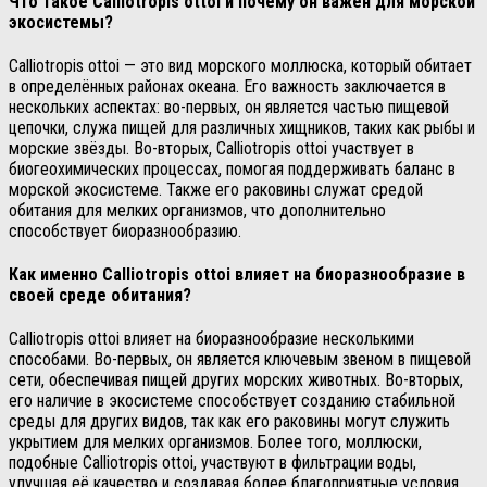
Что такое Calliotropis ottoi и почему он важен для морской
экосистемы?
Calliotropis ottoi — это вид морского моллюска, который обитает
в определённых районах океана. Его важность заключается в
нескольких аспектах: во-первых, он является частью пищевой
цепочки, служа пищей для различных хищников, таких как рыбы и
морские звёзды. Во-вторых, Calliotropis ottoi участвует в
биогеохимических процессах, помогая поддерживать баланс в
морской экосистеме. Также его раковины служат средой
обитания для мелких организмов, что дополнительно
способствует биоразнообразию.
Как именно Calliotropis ottoi влияет на биоразнообразие в
своей среде обитания?
Calliotropis ottoi влияет на биоразнообразие несколькими
способами. Во-первых, он является ключевым звеном в пищевой
сети, обеспечивая пищей других морских животных. Во-вторых,
его наличие в экосистеме способствует созданию стабильной
среды для других видов, так как его раковины могут служить
укрытием для мелких организмов. Более того, моллюски,
подобные Calliotropis ottoi, участвуют в фильтрации воды,
улучшая её качество и создавая более благоприятные условия