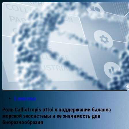
О животных
Роль Calliotropis ottoi в поддержании баланса
морской экосистемы и ее значимость для
биоразнообразия