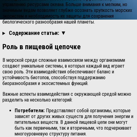
управлению ресурсами океана. Больше внимания к мелким, но
значимым видам позволяет глубже осознать хрупкость морских
экосистем и необходимость их защиты для сохранения
биологического разнообразия нашей планеты.
Содержание статьи: ▼
Роль в пищевой цепочке
В морской среде сложные взаимосвязи между организмами
создают уникальные системы, в которых каждый вид играет
свою роль. Эти взаимодействия обеспечивают баланс и
устойчивость биотопов, способствуя поддержанию
биоразнообразия и экосистемных функций.
Важные аспекты взаимодействия с окружающей средой можно
разделить на несколько категорий:
Потребители:
Представляют собой организмы, которые
зависят от других живых существ для получения энергии и
питательных веществ. В данной пищевой цепи они могут
быть как первичными, так и вторичными, что подчеркивает
многоуровневую структуру питания.