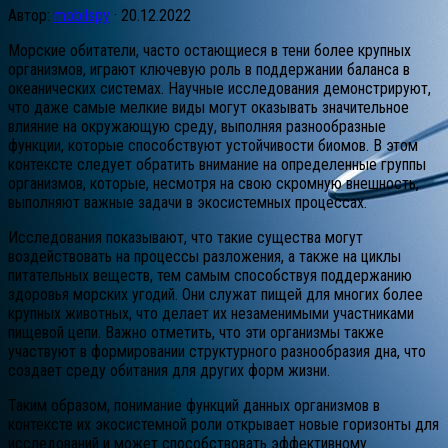
Автор:
mobilspy
·
20.12.2022
Морские обитатели, часто остающиеся в тени более крупных
организмов, играют ключевую роль в поддержании баланса в
океанических системах. Научные исследования демонстрируют,
что даже самые мелкие виды могут оказывать значительное
влияние на окружающую среду, выполняя разнообразные
функции, которые способствуют устойчивости биомов. В этом
контексте следует обратить внимание на определенные группы
организмов, которые, несмотря на свою скромную внешность,
выполняют важные задачи в экосистемных процессах.
Исследования показывают, что такие существа могут
воздействовать на процессы разложения, а также на циклы
питательных веществ, тем самым способствуя поддержанию
здоровья морских угодий. Они служат пищей для многих более
крупных животных, что делает их незаменимыми участниками
пищевой цепи. Важно отметить, что эти организмы также
участвуют в формировании структурного разнообразия дна, что
создает среду обитания для других форм жизни.
Таким образом, понимание функций данных организмов в
контексте их экосистемной роли открывает новые горизонты для
исследований и может способствовать эффективному