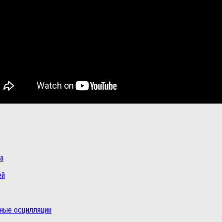
а
ей
нные осцилляции