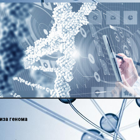
иза генома