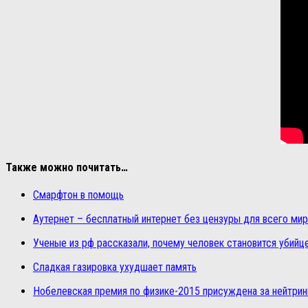
Также можно почитать…
Смарфтон в помощь
Аутернет – бесплатный интернет без цензуры для всего мир
Ученые из рф рассказали, почему человек становится убийц
Сладкая газировка ухудшает память
Нобелевская премия по физике-2015 присуждена за нейтри