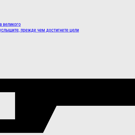
а великого
 услышите, прежде чем достигнете цели