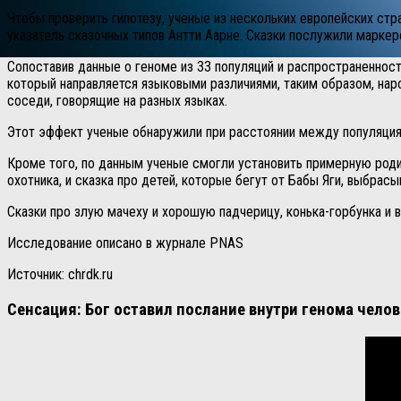
Чтобы проверить гипотезу, ученые из нескольких европейских стр
указатель сказочных типов Антти Аарне. Сказки послужили марке
Сопоставив данные о геноме из 33 популяций и распространенности
который направляется языковыми различиями, таким образом, наро
соседи, говорящие на разных языках.
Этот эффект ученые обнаружили при расстоянии между популяция
Кроме того, по данным ученые смогли установить примерную роди
охотника, и сказка про детей, которые бегут от Бабы Яги, выбра
Сказки про злую мачеху и хорошую падчерицу, конька-горбунка и в
Исследование описано в журнале PNAS
Источник: chrdk.ru
Сенсация: Бог оставил послание внутри генома челов