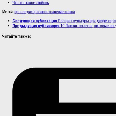
Что же такое любовь
Метки:
проследить
распространение
сказка
Следующая публикация
Расцвет культуры при дворе карл
Предыдущая публикация
10 Плохих советов, которые вы
Читайте также: