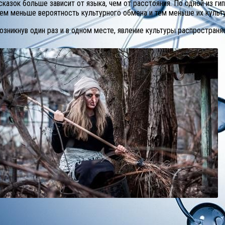
азок больше зависит от языка, чем от расстояния. По одной из ги
тем меньше вероятность культурного обмена и тем меньше их культ
озникнув один раз и в одном месте, явление культуры распространя