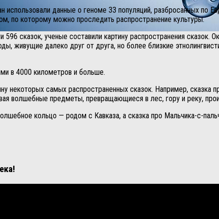
ан использовали данные о геноме 33 популяций, разбросанных по Ев
ром, по которому можно проследить распространение культуры.
 596 сказок, ученые составили картину распространения сказок. Ок
ды, живущие далеко друг от друга, но более близкие этнолингвист
ми в 4000 километров и больше.
ну некоторых самых распространенных сказок. Например, сказка пр
сывая волшебные предметы, превращающиеся в лес, гору и реку, про
олшебное кольцо — родом с Кавказа, а сказка про Мальчика-с-пальч
ека!