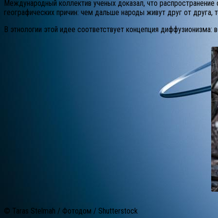
Международный коллектив ученых доказал, что распространение ск
географических причин: чем дальше народы живут друг от друга, 
В этнологии этой идее соответствует концепция диффузионизма: в
© Taras Stelmah / Фотодом / Shutterstock