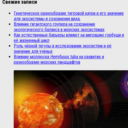
Свежие записи
Генетическое разнообразие тигровой каури и его значение
для экосистемы и сохранения вида.
Влияние гигантского групера на сохранение
экологического баланса в морских экосистемах
Как естественные барьеры влияют на миграцию горбуши и
её жизненный цикл
Роль чёрной тегулы в исследовании экосистем и её
значение для учёных
Влияние моллюска Hemifusus tuba на развитие и
разнообразие морских ландшафтов