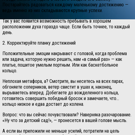
Постарайтесь радоваться каждому маленькому достижению —
ведь именно из них складываются крупные успехи.
Так у вас появится возможность пребывать в хорошем
расположении духа гораздо чаще. Если быть точнее, то каждый
день.
2. Корректируйте планку достижений
Положительные эмоции накрывают с головой, когда проблема
или задача, которую нужно решить, нам «в самый раз» — как
платье, пошитое умелым портным. Или как баскетбольное
кольцо.
Неплохая метафора, а? Смотрите, вы несетесь на всех парах,
обгоняете соперников, ветер свистит в ушах и, наконец,
вырываетесь вперед. Добегаете до вожделенного кольца,
готовитесь совершить победный бросок и замечаете, что…
кольцо низкое и едва достает до колена.
Вопрос: что вы сейчас почувствовали? Наверняка разочарование.
«Ну что за детский сад!», — пронесется в вашей голове мысль.
А если вы приложили не меньше усилий, потратили на цель