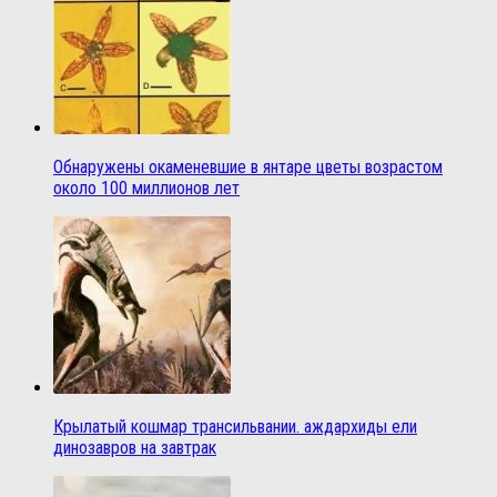
Обнаружены окаменевшие в янтаре цветы возрастом
около 100 миллионов лет
Крылатый кошмар трансильвании. аждархиды ели
динозавров на завтрак