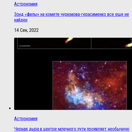
Астрономия
Зонд «филы» на комете чурюмова-герасименко все еще не
найден
14 Сен, 2022
Астрономия
Черная дыра в центре млечного пути проявляет необычную