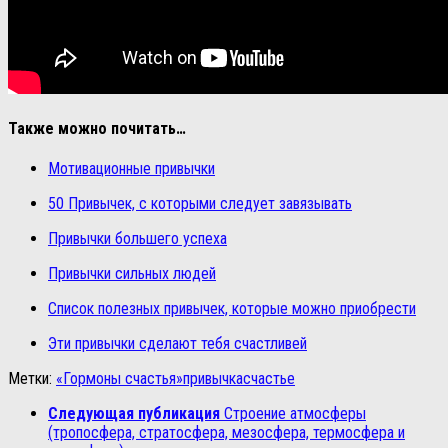
Также можно почитать…
Мотивационные привычки
50 Привычек, с которыми следует завязывать
Привычки большего успеха
Привычки сильных людей
Список полезных привычек, которые можно приобрести
Эти привычки сделают тебя счастливей
Метки:
«Гормоны счастья»
привычка
счастье
Следующая публикация
Строение атмосферы
(тропосфера, стратосфера, мезосфера, термосфера и