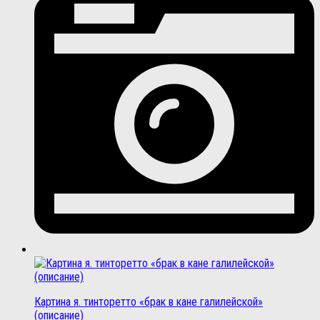
Картина я. тинторетто «брак в кане галилейской»
(описание)