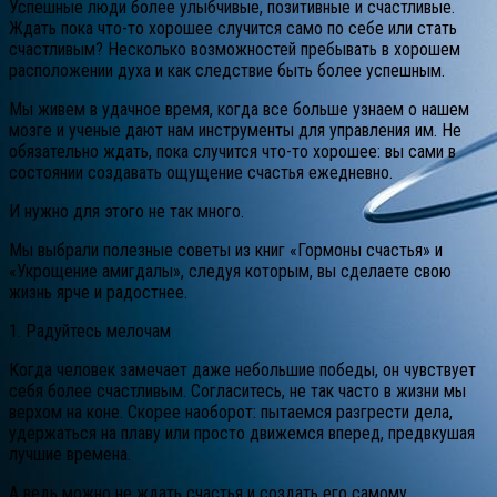
Успешные люди более улыбчивые, позитивные и счастливые.
Ждать пока что-то хорошее случится само по себе или стать
счастливым? Несколько возможностей пребывать в хорошем
расположении духа и как следствие быть более успешным.
Мы живем в удачное время, когда все больше узнаем о нашем
мозге и ученые дают нам инструменты для управления им. Не
обязательно ждать, пока случится что-то хорошее: вы сами в
состоянии создавать ощущение счастья ежедневно.
И нужно для этого не так много.
Мы выбрали полезные советы из книг «Гормоны счастья» и
«Укрощение амигдалы», следуя которым, вы сделаете свою
жизнь ярче и радостнее.
1. Радуйтесь мелочам
Когда человек замечает даже небольшие победы, он чувствует
себя более счастливым. Согласитесь, не так часто в жизни мы
верхом на коне. Скорее наоборот: пытаемся разгрести дела,
удержаться на плаву или просто движемся вперед, предвкушая
лучшие времена.
А ведь можно не ждать счастья и создать его самому.