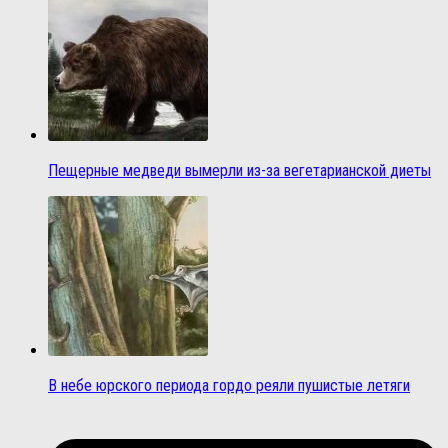
Пещерные медведи вымерли из-за вегетарианской диеты
В небе юрского периода гордо реяли пушистые летяги