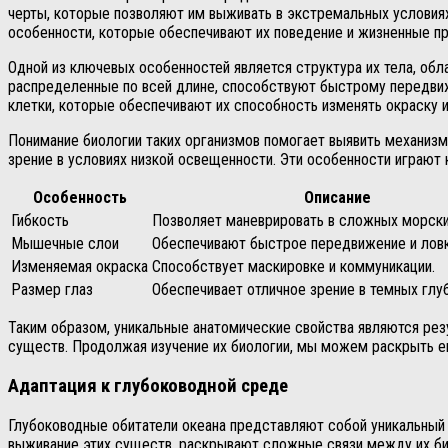
черты, которые позволяют им выживать в экстремальных условия
особенности, которые обеспечивают их поведение и жизненные п
Одной из ключевых особенностей является структура их тела, о
распределенные по всей длине, способствуют быстрому передвиж
клетки, которые обеспечивают их способность изменять окраску и 
Понимание биологии таких организмов помогает выявить механизм
зрение в условиях низкой освещенности. Эти особенности играют 
Особенность
Описание
Гибкость
Позволяет маневрировать в сложных морски
Мышечные слои
Обеспечивают быстрое передвижение и ловк
Изменяемая окраска
Способствует маскировке и коммуникации.
Размер глаз
Обеспечивает отличное зрение в темных глуб
Таким образом, уникальные анатомические свойства являются рез
существ. Продолжая изучение их биологии, мы можем раскрыть ещ
Адаптация к глубоководной среде
Глубоководные обитатели океана представляют собой уникальны
выживание этих существ, раскрывают сложные связи между их би