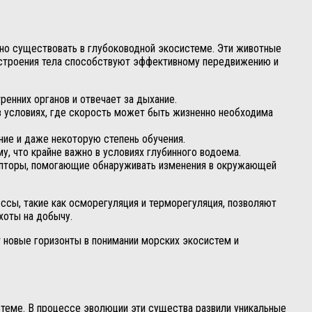
но существовать в глубоководной экосистеме. Эти животные
и строения тела способствуют эффективному передвижению и
енних органов и отвечает за дыхание.
в условиях, где скорость может быть жизненно необходима
ие и даже некоторую степень обучения.
, что крайне важно в условиях глубинного водоема.
цепторы, помогающие обнаруживать изменения в окружающей
сы, такие как осморегуляция и терморегуляция, позволяют
хоты на добычу.
т новые горизонты в понимании морских экосистем и
теме. В процессе эволюции эти существа развили уникальные