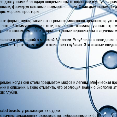
ее доступными благодаря современным технологиям и углубленным 
словиям, формируя сложные взаимоотношения. С каждым новым пог
ющих морские просторы.
чные формы жизни, такие как огромные моллюски, демонстрируют 
сложной коммуникации и охоте, привлекают внимание ученых, стре
 роли в экосистеме, но и открывает новые перспективы в изучении 
еном в цепи знаний о морской биологии. Углубление в поведение э
ессов, которые происходят в океанских глубинах. Эти важные свед
 времён, когда они стали предметом мифов и легенд. Мифическая пр
ий и описаний. Важно отметить, что эволюция знаний о биологии эт
их глубин.
acled beasts, угрожающих их судам.
ые начали фиксировать экзоскелеты, выброшенные на берег.