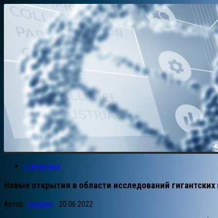
О животных
Новые открытия в области исследований гигантских 
Автор:
mobilspy
·
20.06.2022