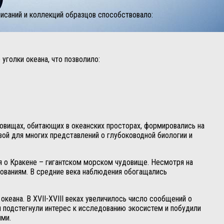
писаний и коллекций образцов способствовало:
уголки океана, что позволило:
довищах, обитающих в океанских просторах, формировались на
вой для многих представлений о глубоководной биологии и
я о Кракене – гигантском морском чудовище. Несмотря на
дованиям. В средние века наблюдения обогащались
кеана. В XVII-XVIII веках увеличилось число сообщений о
я подстегнули интерес к исследованию экосистем и побудили
ми.