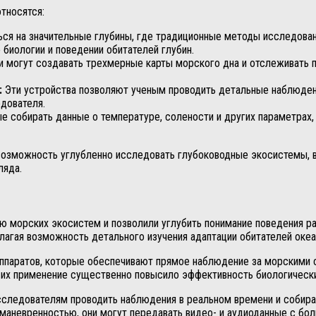
относятся:
ься на значительные глубины, где традиционные методы исследова
 биологии и поведении обитателей глубин.
могут создавать трехмерные карты морского дна и отслеживать п
:
Эти устройства позволяют ученым проводить детальные наблюдени
дователя.
е собирать данные о температуре, солености и других параметрах,
возможность углубленно исследовать глубоководные экосистемы, в
ляда.
ю морских экосистем и позволили углубить понимание поведения ра
агая возможность детального изучения адаптации обитателей океа
ппаратов, которые обеспечивают прямое наблюдение за морскими с
и их применение существенно повысило эффективность биологическ
сследователям проводить наблюдения в реальном времени и собир
маневренностью, они могут передавать видео- и аудиоданные с бо