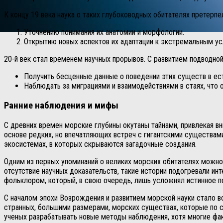
К концу 19 века наука о таких глубоководных обитателях претерп
Уточнению понимания их анатомии и морфологии.
Открытию новых аспектов их адаптации к экстремальным ус
20-й век стал временем научных прорывов. С развитием подводной
Получить бесценные данные о поведении этих существ в ес
Наблюдать за миграциями и взаимодействиями в стаях, что 
Ранние наблюдения и мифы
С древних времен морские глубины окутаны тайнами, привлекая в
основе редких, но впечатляющих встреч с гигантскими существами
экосистемах, в которых скрываются загадочные создания.
Одним из первых упоминаний о великих морских обитателях можно
отсутствие научных доказательств, такие истории подогревали и
фольклором, который, в свою очередь, лишь усложнял истинное п
С началом эпохи Возрождения и развитием морской науки стало в
странных, большими размерами, морских существах, которые по с
ученых разрабатывать новые методы наблюдения, хотя многие ф