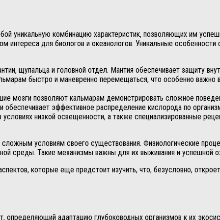
бой уникальную комбинацию характеристик, позволяющих им успеш
том интереса для биологов и океанологов. Уникальные особенност
ии, щупальца и головной отдел. Мантия обеспечивает защиту внутр
льмарам быстро и маневренно перемещаться, что особенно важно 
шие мозги позволяют кальмарам демонстрировать сложное поведен
и обеспечивает эффективное распределение кислорода по организму
в условиях низкой освещенности, а также специализированные ре
сложным условиям своего существования. Физиологические процес
ной среды. Такие механизмы важны для их выживания и успешной о
спектов, которые еще предстоит изучить, что, безусловно, открое
т, определяющий адаптацию глубоководных организмов к их экосис