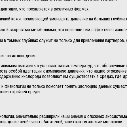
даптации, что проявляется в различных формах:
тичной кожи, позволяющей уменьшить давление на больших глубина
зкой скоростью метаболизма, что позволяет им эффективно исполь
в темных глубинах служит не только для привлечения партнеров, н
ие на их поведение:
анизмам выживать в условиях низких температур, что обеспечивае
ств особой адаптации к изменению давления, что нашло отражение 
одержанию кислорода позволяют им существовать в средах, где др
я и физиологии не только помогает понять эволюцию данных существ
ловиях крайней среды.
ологии, значительно расширили наши знания о сложных экосистемах
оведение необычных обитателей, таких как гигантские моллюски.