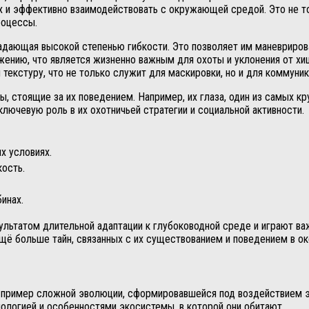
х и эффективно взаимодействовать с окружающей средой. Это не т
роцессы.
бладающая высокой степенью гибкости. Это позволяет им маневрир
ению, что является жизненно важным для охоты и уклонения от хи
текстуру, что не только служит для маскировки, но и для коммуник
ы, стоящие за их поведением. Например, их глаза, один из самых 
ключевую роль в их охотничьей стратегии и социальной активности.
х условиях.
ость.
инах.
ультатом длительной адаптации к глубоководной среде и играют ва
ё больше тайн, связанных с их существованием и поведением в оке
й пример сложной эволюции, сформировавшейся под воздействием 
ологией и особенностями экосистемы, в которой они обитают.