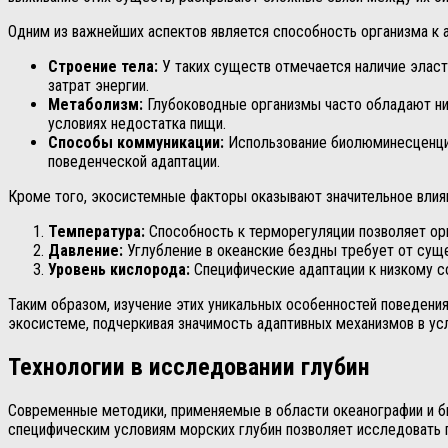
Одним из важнейших аспектов является способность организма к а
Строение тела:
У таких существ отмечается наличие элас
затрат энергии.
Метаболизм:
Глубоководные организмы часто обладают ни
условиях недостатка пищи.
Способы коммуникации:
Использование биолюминесценции 
поведенческой адаптации.
Кроме того, экосистемные факторы оказывают значительное влиян
Температура:
Способность к терморегуляции позволяет орг
Давление:
Углубление в океанские бездны требует от суще
Уровень кислорода:
Специфические адаптации к низкому с
Таким образом, изучение этих уникальных особенностей поведени
экосистеме, подчеркивая значимость адаптивных механизмов в ус
Технологии в исследовании глубин
Современные методики, применяемые в области океанографии и би
специфическим условиям морских глубин позволяет исследовать п