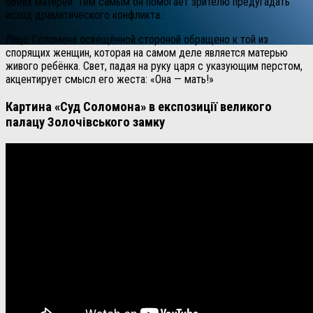
обеих матерей.
Тем самым он помогает зрителю предугадать
исход драматического конфликта.
Лицо Соломона освещённой стороной обращено к той из
спорящих женщин, которая на самом деле является матерью
живого ребёнка. Свет, падая на руку царя с указующим перстом,
акцентирует смысл его жеста: «Она — мать!»
Картина «Суд Соломона» в експозиції великого
палацу Золочівського замку