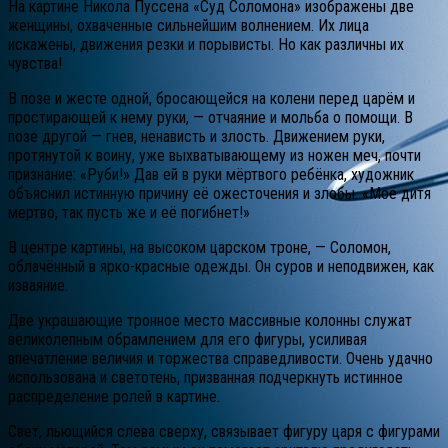
На картине Никола Пуссена «Суд Соломона» изображены две
женщины, охваченные сильнейшим волнением. Их лица
искажены, движения резки и порывисты. Но как различны их
чувства!
В позе и жесте одной, бросающейся на колени перед царём и
простирающей к нему руки, — отчаяние и мольба о помощи. В
позе другой — гнев, ненависть и злость. Движением руки,
протянутой к воину, уже выхватывающему из ножен меч, почти
признание: «Руби!» Дав ей в руки мёртвого ребёнка, художник
объяснил истинную причину её ожесточения и злобы. «Моё дитя
мертво, так пусть же и её погибнет!»
В центре картины, на высоком царском троне, — Соломон,
облачённый в ярко-красные одежды. Он суров и неподвижен, как
изваяние.
Две украшающие тронное место массивные колонны служат
великолепным обрамлением для его фигуры, усиливая
впечатление величия и торжества справедливости. Очень удачно
использована и светотень, призванная подчеркнуть истинное
распределение ролей в картине.
Свет, льющийся слева сверху, связывает фигуру царя с фигурами