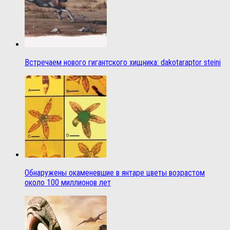
Встречаем нового гигантского хищника: dakotaraptor steini
Обнаружены окаменевшие в янтаре цветы возрастом
около 100 миллионов лет