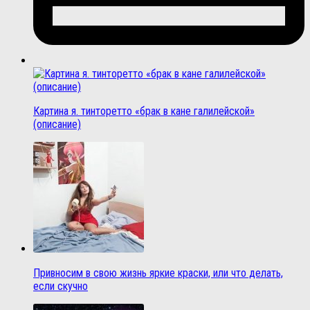
Картина я. тинторетто «брак в кане галилейской»
(описание)
Привносим в свою жизнь яркие краски, или что делать,
если скучно