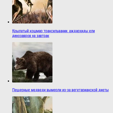
Крылатый кошмар трансильвании. аждархиды ели
динозавров на завтрак
Пещерные медведи вымерли из-за вегетарианской диеты