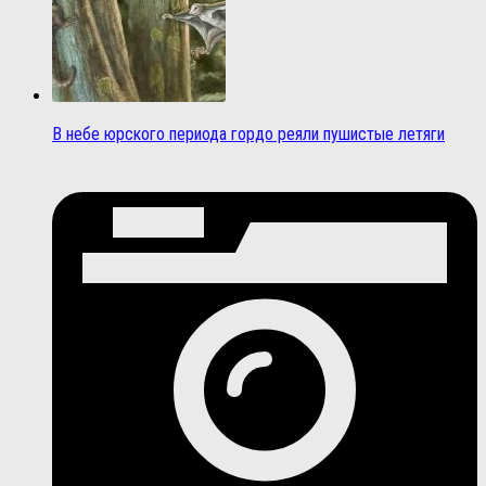
В небе юрского периода гордо реяли пушистые летяги