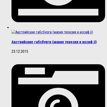
Австрийские габсбурги (мария терезия и иосиф ii)
23.12.2015