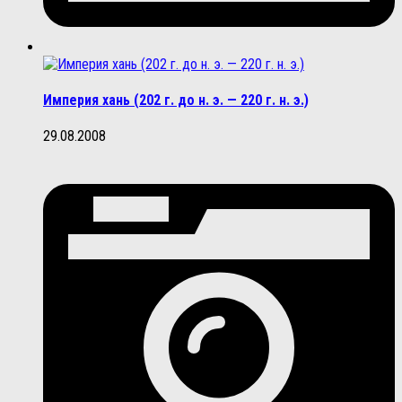
Империя хань (202 г. до н. э. — 220 г. н. э.)
29.08.2008