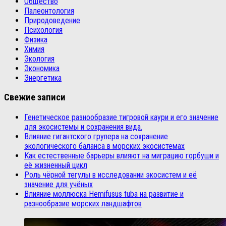
Общество
Палеонтология
Природоведение
Психология
Физика
Химия
Экология
Экономика
Энергетика
Свежие записи
Генетическое разнообразие тигровой каури и его значение
для экосистемы и сохранения вида.
Влияние гигантского групера на сохранение
экологического баланса в морских экосистемах
Как естественные барьеры влияют на миграцию горбуши и
её жизненный цикл
Роль чёрной тегулы в исследовании экосистем и её
значение для учёных
Влияние моллюска Hemifusus tuba на развитие и
разнообразие морских ландшафтов