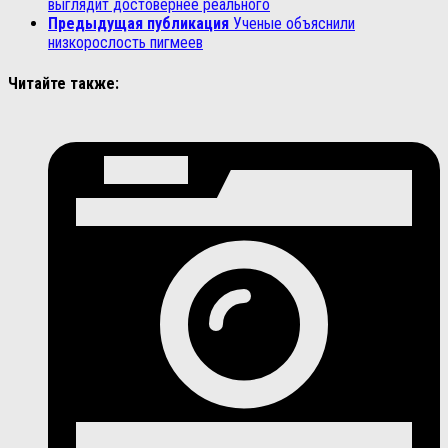
выглядит достовернее реального
Предыдущая публикация
Ученые объяснили
низкорослость пигмеев
Читайте также: