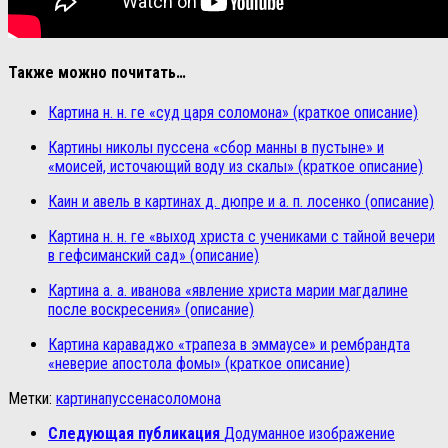
Также можно почитать…
Картина н. н. ге «суд царя соломона» (краткое описание)
Картины николы пуссена «сбор манны в пустыне» и
«моисей, источающий воду из скалы» (краткое описание)
Каин и авель в картинах д. дюпре и а. п. лосенко (описание)
Картина н. н. ге «выход христа с учениками с тайной вечери
в гефсиманский сад» (описание)
Картина а. а. иванова «явление христа марии магдалине
после воскресения» (описание)
Картина караваджо «трапеза в эммаусе» и рембрандта
«неверие апостола фомы» (краткое описание)
Метки:
картина
пуссена
соломона
Следующая публикация
Додуманное изображение