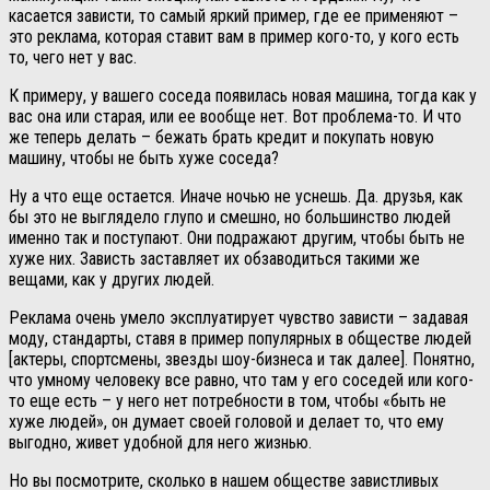
касается зависти, то самый яркий пример, где ее применяют –
это реклама, которая ставит вам в пример кого-то, у кого есть
то, чего нет у вас.
К примеру, у вашего соседа появилась новая машина, тогда как у
вас она или старая, или ее вообще нет. Вот проблема-то. И что
же теперь делать – бежать брать кредит и покупать новую
машину, чтобы не быть хуже соседа?
Ну а что еще остается. Иначе ночью не уснешь. Да. друзья, как
бы это не выглядело глупо и смешно, но большинство людей
именно так и поступают. Они подражают другим, чтобы быть не
хуже них. Зависть заставляет их обзаводиться такими же
вещами, как у других людей.
Реклама очень умело эксплуатирует чувство зависти – задавая
моду, стандарты, ставя в пример популярных в обществе людей
[актеры, спортсмены, звезды шоу-бизнеса и так далее]. Понятно,
что умному человеку все равно, что там у его соседей или кого-
то еще есть – у него нет потребности в том, чтобы «быть не
хуже людей», он думает своей головой и делает то, что ему
выгодно, живет удобной для него жизнью.
Но вы посмотрите, сколько в нашем обществе завистливых