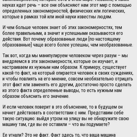
науках идет речь – все они объясняют нам этот мир с помощью
определенных закономерностей, физических или логических,
которые в рамках той или иной науки известны людям.
И чем больше человек знает об этих закономерностях, тем
более правильными, а значит и успешными оказываются его
действия. Вот почему образованные люди [по-настоящему
образованные] чаще всего более успешны, чем необразованные.
Так вот, когда мы манипулируем человеком через разум – мы
внедряемся в эти закономерности, которые он изучает, и
настраиваем их нужным нам образом. К примеру, существует
какой-то факт, на который опирается человек в своих суждениях,
и чтобы повлиять на его мнение, совсем необязательно отрицать
этот факт или заменять его другим, достаточно просто сделать
из этого факта определенные выводы, то есть нужным нам
образом объяснить его значение.
И если человек поверит в это объяснение, то в будущем он
начнет действовать в соответствии с ним. Представим себе
такую ситуацию: выйдя утром на улицу вы не обнаружите свою
машину там, где вы ее оставили – что вы подумаете?
Ее угнали? Это не факт. Факт здесь то, что ваша машина