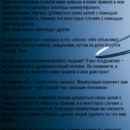
Если ты понимаешь в каком мире живешь и какие правила в нем
действуют, то наверняка захочешь манипулировать
окружающими. Научись добиваться своих целей с помощью
хитрости, гибкости, обаяния, а в некоторых случаях с помощью
лжи и коварства.
Всю твою жизнь тебя ведут другие.
В самом начале что «хорошо» и что «плохо» тебе объясняют
родители. Потом учителя, священники, потом за дело берутся
соседи. Ошо
Хотите научиться манипулировать людьми? Я вас поздравляю –
вы адекватный и здравомыслящий человек. Вы понимаете, в
каком мире вы живете и какие правила в нем действуют.
И понимая это – хотите стать сильнее. Манипуляция поможет вам
этого добиться – она сделает вас сильным человеком.
Под силой мы тут понимаем умение добиваться своих целей с
помощью хитрости, гибкости, обаяния, а в некоторых случаях с
помощью лжи и коварства. Благодаря манипуляции вы сможете
без всякого насилия побудить других людей сделать то, что вам
нужно.
Это поистине великое искусство, освоив которое вы обретете