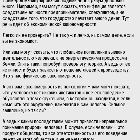
Примеров манипулирования людьми через разум довольно
много. Например, вам могут сказать, что инфляция является
следствием алчности предпринимателей, спекулянтов, а не
следствием того, что государство печатает много денег. Тут
речь идет об экономической закономерности.
Легко ли ее проверить? Не так уж и легко, на самом деле, если
вы не экономист.
Или вам могут сказать, что глобальное потепление вызвано
деятельностью человека, а не энергетическими процессами
Земли. Опять-таки, попробуй проверь эту теорию. А ведь от ее
истинности будет зависеть отношение людей к производству.
Это у нас физическая закономерность.
А вот вам закономерность из психологии – вам могут сказать,
что у человека нет никаких инстинктов и все его поведение
обусловлено тем окружением, в котором он находится, и если
изменить это окружение, изменится и сам человек. Сильное
заявление, не так ли?
А ведь к каким последствиям может привести неправильное
понимание природы человека. В случае, если человек – это
продукт общества, то вся ответственность за его поведение
лежит на этом обществе, а не на нем самом.