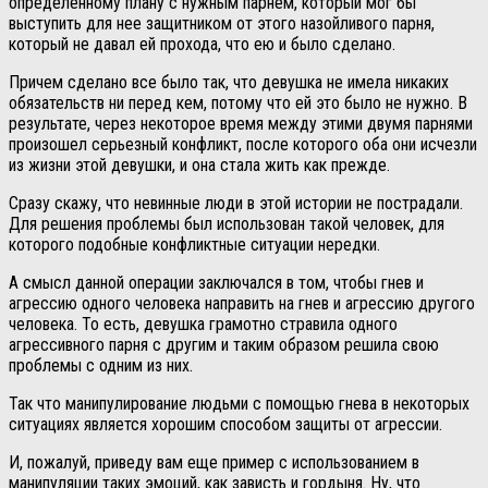
определенному плану с нужным парнем, который мог бы
выступить для нее защитником от этого назойливого парня,
который не давал ей прохода, что ею и было сделано.
Причем сделано все было так, что девушка не имела никаких
обязательств ни перед кем, потому что ей это было не нужно. В
результате, через некоторое время между этими двумя парнями
произошел серьезный конфликт, после которого оба они исчезли
из жизни этой девушки, и она стала жить как прежде.
Сразу скажу, что невинные люди в этой истории не пострадали.
Для решения проблемы был использован такой человек, для
которого подобные конфликтные ситуации нередки.
А смысл данной операции заключался в том, чтобы гнев и
агрессию одного человека направить на гнев и агрессию другого
человека. То есть, девушка грамотно стравила одного
агрессивного парня с другим и таким образом решила свою
проблемы с одним из них.
Так что манипулирование людьми с помощью гнева в некоторых
ситуациях является хорошим способом защиты от агрессии.
И, пожалуй, приведу вам еще пример с использованием в
манипуляции таких эмоций, как зависть и гордыня. Ну, что