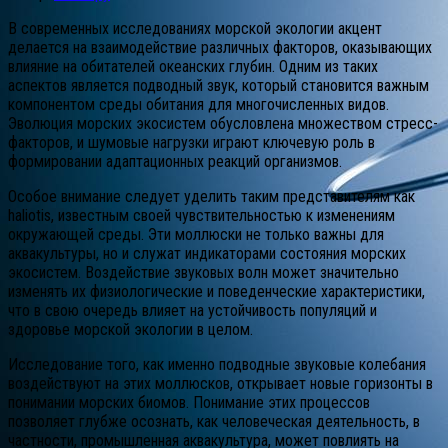
В современных исследованиях морской экологии акцент
делается на взаимодействие различных факторов, оказывающих
влияние на обитателей океанских глубин. Одним из таких
аспектов является подводный звук, который становится важным
компонентом среды обитания для многочисленных видов.
Эволюция морских экосистем обусловлена множеством стресс-
факторов, и шумовые нагрузки играют ключевую роль в
формировании адаптационных реакций организмов.
Особое внимание следует уделить таким представителям как
haliotis, известным своей чувствительностью к изменениям
окружающей среды. Эти моллюски не только важны для
аквакультуры, но и служат индикаторами состояния морских
экосистем. Воздействие звуковых волн может значительно
изменять их физиологические и поведенческие характеристики,
что в свою очередь влияет на устойчивость популяций и
здоровье морской экологии в целом.
Исследование того, как именно подводные звуковые колебания
воздействуют на этих моллюсков, открывает новые горизонты в
понимании морских биомов. Понимание этих процессов
позволяет глубже осознать, как человеческая деятельность, в
частности, промышленная аквакультура, может повлиять на