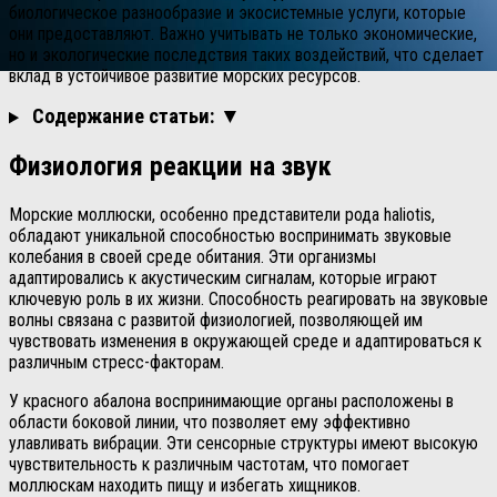
биологическое разнообразие и экосистемные услуги, которые
они предоставляют. Важно учитывать не только экономические,
но и экологические последствия таких воздействий, что сделает
вклад в устойчивое развитие морских ресурсов.
Содержание статьи: ▼
Физиология реакции на звук
Морские моллюски, особенно представители рода haliotis,
обладают уникальной способностью воспринимать звуковые
колебания в своей среде обитания. Эти организмы
адаптировались к акустическим сигналам, которые играют
ключевую роль в их жизни. Способность реагировать на звуковые
волны связана с развитой физиологией, позволяющей им
чувствовать изменения в окружающей среде и адаптироваться к
различным стресс-факторам.
У красного абалона воспринимающие органы расположены в
области боковой линии, что позволяет ему эффективно
улавливать вибрации. Эти сенсорные структуры имеют высокую
чувствительность к различным частотам, что помогает
моллюскам находить пищу и избегать хищников.