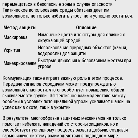
перемещаться в безопасные зоны в случае опасности.
Тактическое использование среды обитания дает им
возможность не только избегать угроз, но и успешно охотиться.
Метод защиты
Описание
Изменение цвета и текстуры для слияния с
Маскировка
окружающей средой.
Использование природных объектов (камни,
Укрытия
водоросли) для защиты.
Быстрые движения к безопасным местам при
Маневрирование
угрозе.
Коммуникация также играет важную роль в этом процессе.
Передача сигналов сородичам может предупреждать о
возможной опасности, что способствует повышению общей
выживаемости группы. Эффективное взаимодействие между
особями в условиях потенциальной угрозы усиливает шансы на
успех как в охоте, так и в укрытии.
В результате, многообразие защитных механизмов не только
помогает избежать нападений со стороны хищников, но и
способствует успешному процессу захвата добычи, создавая
гармоничную систему взаимодействия в подводном мире.