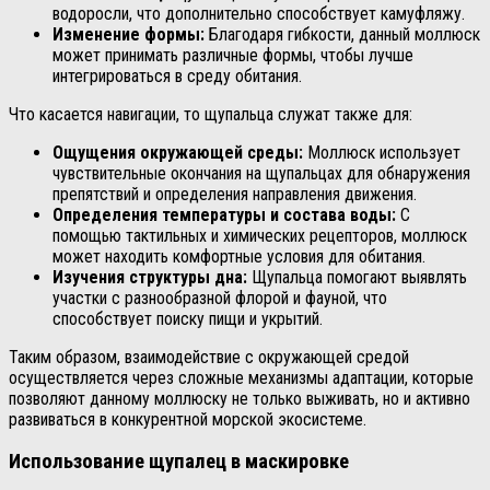
водоросли, что дополнительно способствует камуфляжу.
Изменение формы:
Благодаря гибкости, данный моллюск
может принимать различные формы, чтобы лучше
интегрироваться в среду обитания.
Что касается навигации, то щупальца служат также для:
Ощущения окружающей среды:
Моллюск использует
чувствительные окончания на щупальцах для обнаружения
препятствий и определения направления движения.
Определения температуры и состава воды:
С
помощью тактильных и химических рецепторов, моллюск
может находить комфортные условия для обитания.
Изучения структуры дна:
Щупальца помогают выявлять
участки с разнообразной флорой и фауной, что
способствует поиску пищи и укрытий.
Таким образом, взаимодействие с окружающей средой
осуществляется через сложные механизмы адаптации, которые
позволяют данному моллюску не только выживать, но и активно
развиваться в конкурентной морской экосистеме.
Использование щупалец в маскировке