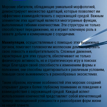
Морские обитатели, обладающие уникальной морфологией,
демонстрируют множество адаптаций, которые позволяют им
эффективно взаимодействовать с окружающей средой. Важным
элементом этих адаптаций являются многогранные функции,
выполняемые гибкими конечностями. Эти структуры не только
способствуют передвижению, но и играют ключевую роль в
захвате добычи и коммуникации с сородичами.
Манипуляции
, осуществляемые с помощью этих выдвижных
органов, помогают головоногим моллюскам демонстрировать
свою ловкость и изобретательность. Сложные движения,
характерные для этих существ, обеспечивают не только
физическую активность, но и стратегическую игру в поисках
пищи. Благодаря своей способности к изменениям формы и
положения, они способны адаптироваться к различным условиям,
повышая свою выживаемость в разнообразных экосистемах.
Таким образом, изучение особенностей этих морских созданий
открывает двери к более глубокому пониманию их поведения и
взаимодействия с окружающей средой. Каждый аспект
использования конечностей представляет собой впечатляющий
пример эволюционной успешности и разнообразия форм жизни
на нашей планете.