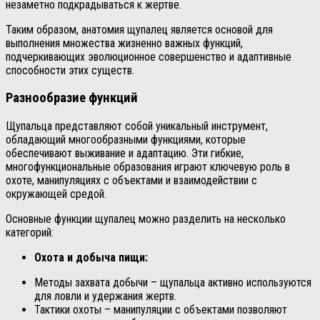
незаметно подкрадываться к жертве.
Таким образом, анатомия щупалец является основой для
выполнения множества жизненно важных функций,
подчеркивающих эволюционное совершенство и адаптивные
способности этих существ.
Разнообразие функций
Щупальца представляют собой уникальный инструмент,
обладающий многообразными функциями, которые
обеспечивают выживание и адаптацию. Эти гибкие,
многофункциональные образования играют ключевую роль в
охоте, манипуляциях с объектами и взаимодействии с
окружающей средой.
Основные функции щупалец можно разделить на несколько
категорий:
Охота и добыча пищи:
Методы захвата добычи – щупальца активно используются
для ловли и удержания жертв.
Тактики охоты – манипуляции с объектами позволяют