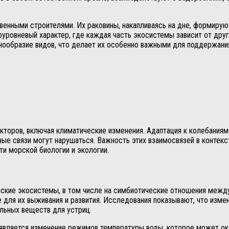
твенными строителями. Их раковины, накапливаясь на дне, формиру
оуровневый характер, где каждая часть экосистемы зависит от дру
нообразие видов, что делает их особенно важными для поддержани
торов, включая климатические изменения. Адаптация к колебаниям
ные связи могут нарушаться. Важность этих взаимосвязей в контек
ти морской биологии и экологии.
ские экосистемы, в том числе на симбиотические отношения между
 для их выживания и развития. Исследования показывают, что изме
ельных веществ для устриц.
является изменение режимов температуры воды, которое может ока