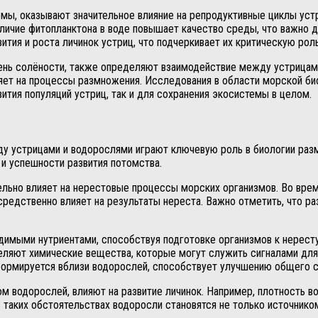
мы, оказывают значительное влияние на репродуктивные циклы ус
наличие фитопланктона в воде повышает качество среды, что важно 
тия и роста личинок устриц, что подчеркивает их критическую рол
овень солёности, также определяют взаимодействие между устрицам
ияет на процессы размножения. Исследования в области морской би
ития популяций устриц, так и для сохранения экосистемы в целом.
 устрицами и водорослями играют ключевую роль в биологии разм
 и успешности развития потомства.
ельно влияет на нерестовые процессы морских организмов. Во врем
редственно влияет на результаты нереста. Важно отметить, что ра
имыми нутриентами, способствуя подготовке организмов к нересту
яют химические вещества, которые могут служить сигналами для
ормируется вблизи водорослей, способствует улучшению общего со
м водорослей, влияют на развитие личинок. Например, плотность 
. В таких обстоятельствах водоросли становятся не только источн