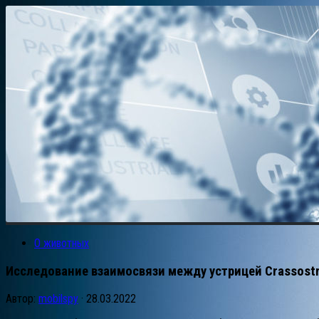
О животных
Исследование взаимосвязи между устрицей Crassostr
Автор:
mobilspy
·
28.03.2022