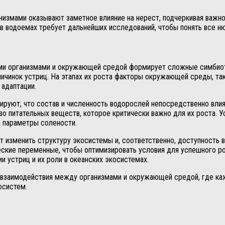
измами оказывают заметное влияние на нерест, подчеркивая важно
в водоемах требует дальнейших исследований, чтобы понять все н
ми организмами и окружающей средой формирует сложные симбиот
личинок устриц. На этапах их роста факторы окружающей среды, та
 адаптации.
рируют, что состав и численность водорослей непосредственно вл
о питательных веществ, которое критически важно для их роста. У
и параметры солености.
т изменить структуру экосистемы и, соответственно, доступность 
еские переменные, чтобы оптимизировать условия для успешного ро
 устриц и их роли в океанских экосистемах.
 взаимодействия между организмами и окружающей средой, где каж
осистем.