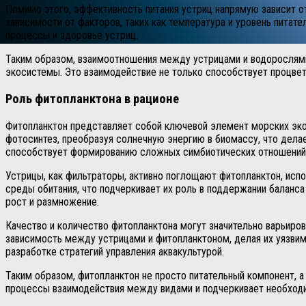
Помимо этого, эффективность питания устриц напрямую зависит от
зависимости от факторов, таких как температура и уровень питат
процессы и здоровье устриц.
Таким образом, взаимоотношения между устрицами и водорослям
экосистемы. Это взаимодействие не только способствует процвет
Роль фитопланктона в рационе
Фитопланктон представляет собой ключевой элемент морских эко
фотосинтез, преобразуя солнечную энергию в биомассу, что дела
способствует формированию сложных симбиотических отношений
Устрицы, как фильтраторы, активно поглощают фитопланктон, испо
среды обитания, что подчеркивает их роль в поддержании баланса
рост и размножение.
Качество и количество фитопланктона могут значительно варьиров
зависимость между устрицами и фитопланктоном, делая их уязвим
разработке стратегий управления аквакультурой.
Таким образом, фитопланктон не просто питательный компонент, 
процессы взаимодействия между видами и подчеркивает необход