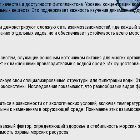
 качества и доступности фитопланктона. Уровень концентрации вод
ельных веществ. Это подчеркивает важность изучения динамики водо
и демонстрируют сложную сеть взаимозависимостей, где каждый э
анию отдельных видов, но и обеспечивает устойчивость всего мор
систем, служащий основным источником питания для многих орган
ет их важнейшими производителями в водной среде. Их существован
.
льзуя свои специализированные структуры для фильтрации воды. Эт
 экосистемы. Исследования показывают, что разнообразие видов фи
аться в зависимости от экологических условий, включая температур
ыми к изменениям в окружающей среде. Понимание этих взаимосвяз
а важный фактор, определяющий здоровье и стабильность морских 
имость охраны морских ресурсов.