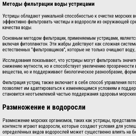
Методы фильтрации воды устрицами
Устрицы обладают уникальной способностью к очистке морских во
эффективно фильтровать частицы и водоросли из окружающей сре
качества воды.
Основным методом фильтрации, применяемым устрицами, является
включая фитопланктон. Эти жабры действуют как сложная систем
естественных "фильтровщиков", которые не только очищают воду,
Исследования показывают, что устрицы могут фильтровать значит
снижению мутности, но и способствует увеличению прозрачности в
вещества, но и поддерживают биологическое разнообразие, форми
Фильтрация устриц также включает в себя способ управления пот
позволяет им адаптироваться к изменяющимся условиям и поддерж
становится неотъемлемой частью поддержания здоровья морских
Размножение и водоросли
Размножение морских организмов, таких как устрицы, представл
контексте играют водоросли, которые создают условия для успе
определённых видов водорослей может существенно влиять на би