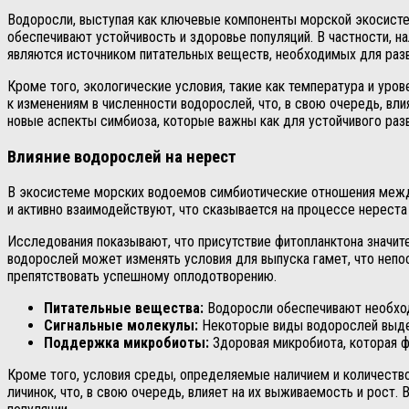
Водоросли, выступая как ключевые компоненты морской экосисте
обеспечивают устойчивость и здоровье популяций. В частности, 
являются источником питательных веществ, необходимых для разви
Кроме того, экологические условия, такие как температура и ур
к изменениям в численности водорослей, что, в свою очередь, вл
новые аспекты симбиоза, которые важны как для устойчивого разв
Влияние водорослей на нерест
В экосистеме морских водоемов симбиотические отношения между
и активно взаимодействуют, что сказывается на процессе нереста
Исследования показывают, что присутствие фитопланктона значит
водорослей может изменять условия для выпуска гамет, что непос
препятствовать успешному оплодотворению.
Питательные вещества:
Водоросли обеспечивают необход
Сигнальные молекулы:
Некоторые виды водорослей выдел
Поддержка микробиоты:
Здоровая микробиота, которая ф
Кроме того, условия среды, определяемые наличием и количество
личинок, что, в свою очередь, влияет на их выживаемость и рост