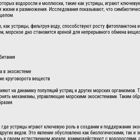
орых водоросли и моллюски, такие как устрицы, играют ключевую
ля жизни и размножения. Исследования показывают, что симбиоти
 целом.
, как устрицы, фильтруя воду, способствуют росту фитопланктона 
зом, морское дно становится ареной для непрерывного обмена веще
битания
а в экосистеме
ие круговорота веществ
ияют на динамику популяций устриц и других морских организмов. 
понять механизмы, управляющие морскими экосистемами. Таким обр
разия.
 где устрицы играют ключевую роль в создании и поддержании эко
ругих видов. Это явление обусловлено как биологическими, так и 
сь в своем естественном ареале, взаимодействуют с водорослями,