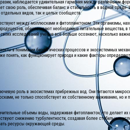
образии, наблюдается удивительная гармония между различными ф
ет свою роль, обеспечивая баланс и стабильность в водной среде.
 отдельных видов, так и целых сообществ.
ествуют между моллюсками и фитопланктоном. Эти организмы, нахо
 продуцентов, обеспечивают необходимые питательные вещества, в 
 своих исследований учёные всё больше осознают, насколько важна
изонты в понимании биологических процессов и экосистемных механ
бже понять, как функционирует природа и какие факторы определяют
ючевую роль в экосистемах прибрежных вод. Они питаются микрос
сками, не только способствует их собственному выживанию, но и
чительные объемы воды, задерживая фитопланктон, что делает их 
бствуют снижению турбулентности, создавая более стабильные усл
овать ресурсы окружающей среды.