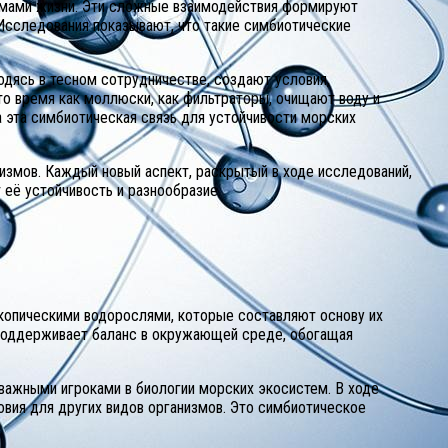
ормами жизни. Эти сложные взаимодействия формируют
 Исследования показывают, что такие симбиотические
дясь в тесном сотрудничестве, создают условия,
то время как моллюски, как фильтраторы, очищают воду и
 эта симбиотическая связь для устойчивости морских
измов. Каждый новый аспект, раскрытый в ходе исследований,
 её устойчивость и разнообразие.
копическими водорослями, которые составляют основу их
 поддерживает баланс в окружающей среде, обогащая
важными игроками в биологии морских экосистем. В ходе
овия для других видов организмов. Это симбиотическое