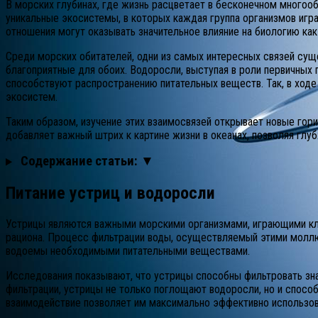
В морских глубинах, где жизнь расцветает в бесконечном много
уникальные экосистемы, в которых каждая группа организмов игра
отношения могут оказывать значительное влияние на биологию как
Среди морских обитателей, одни из самых интересных связей сущ
благоприятные для обоих. Водоросли, выступая в роли первичных
способствуют распространению питательных веществ. Так, в ходе
экосистем.
Таким образом, изучение этих взаимосвязей открывает новые гор
добавляет важный штрих к картине жизни в океанах, позволяя глу
Содержание статьи: ▼
Питание устриц и водоросли
Устрицы являются важными морскими организмами, играющими кл
рациона. Процесс фильтрации воды, осуществляемый этими моллю
водоемы необходимыми питательными веществами.
Исследования показывают, что устрицы способны фильтровать зна
фильтрации, устрицы не только поглощают водоросли, но и спосо
взаимодействие позволяет им максимально эффективно использ