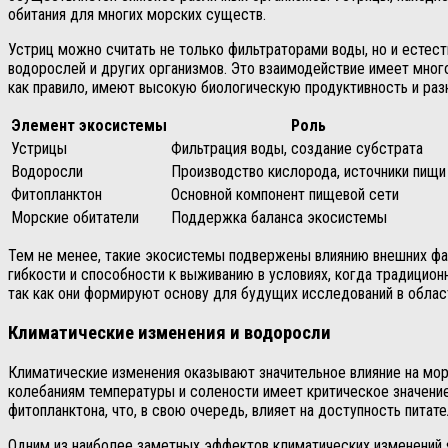
обитания для многих морских существ.
Устриц можно считать не только фильтраторами воды, но и естес
водорослей и других организмов. Это взаимодействие имеет мног
как правило, имеют высокую биологическую продуктивность и раз
Элемент экосистемы
Роль
Устрицы
Фильтрация воды, создание субстрата
Водоросли
Производство кислорода, источники пищи
Фитопланктон
Основной компонент пищевой сети
Морские обитатели
Поддержка баланса экосистемы
Тем не менее, такие экосистемы подвержены влиянию внешних фак
гибкости и способности к выживанию в условиях, когда традицион
так как они формируют основу для будущих исследований в облас
Климатические изменения и водоросли
Климатические изменения оказывают значительное влияние на мор
колебаниям температуры и солености имеет критическое значение
фитопланктона, что, в свою очередь, влияет на доступность питат
Одним из наиболее заметных эффектов климатических изменений 