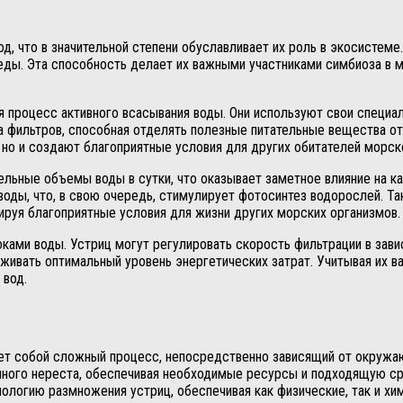
д, что в значительной степени обуславливает их роль в экосистем
ды. Эта способность делает их важными участниками симбиоза в 
 процесс активного всасывания воды. Они используют свои специа
а фильтров, способная отделять полезные питательные вещества от
 но и создают благоприятные условия для других обитателей морск
ельные объемы воды в сутки, что оказывает заметное влияние на к
оды, что, в свою очередь, стимулирует фотосинтез водорослей. Та
руя благоприятные условия для жизни других морских организмов.
оками воды. Устриц могут регулировать скорость фильтрации в зав
ивать оптимальный уровень энергетических затрат. Учитывая их ва
 вод.
яет собой сложный процесс, непосредственно зависящий от окружа
шного нереста, обеспечивая необходимые ресурсы и подходящую ср
ологию размножения устриц, обеспечивая как физические, так и х