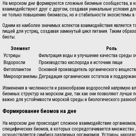
На морском дне формируются сложные биомные сообщества, в кот
взаимодействуют друг с другом, создавая уникальные условия д
не только повышению биомассы, но и стабильности экосистемы в
Одним из наиболее значимых аспектов взаимодействия является то
пищей для устриц, создавая замкнутый цикл питания. Таким обра
биоты.
Элемент
Роль
Устрицы
Фильтрация воды и улучшение качества среды о
Водоросли
Производство кислорода и источник пищи
Фитопланктон
Основной производитель органического веществ
Микроорганизмы
Деградация органических остатков и поддержан
Изменения в численности и разнообразии водорослей напрямую вл
биомных структур на морском дне, так как они позволяют лучше 
важно для устойчивости морской среды и биологического разнооб
Формирование биомов на дне
На морском дне происходит сложное взаимодействие организмов,
специфических биомов, в которых сосредотачивается множество д
осуществляется симбиоз различных организмов. Устрицы, находя