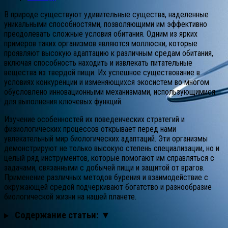
В природе существуют удивительные существа, наделенные
уникальными способностями, позволяющими им эффективно
преодолевать сложные условия обитания. Одним из ярких
примеров таких организмов являются моллюски, которые
проявляют высокую адаптацию к различным средам обитания,
включая способность находить и извлекать питательные
вещества из твердой пищи. Их успешное существование в
условиях конкуренции и изменяющихся экосистем во многом
обусловлено инновационными механизмами, использующимися
для выполнения ключевых функций.
Изучение особенностей их поведенческих стратегий и
физиологических процессов открывает перед нами
увлекательный мир биологических адаптаций. Эти организмы
демонстрируют не только высокую степень специализации, но и
целый ряд инструментов, которые помогают им справляться с
задачами, связанными с добычей пищи и защитой от врагов.
Применение различных методов бурения и взаимодействие с
окружающей средой подчеркивают богатство и разнообразие
биологической жизни на нашей планете.
Содержание статьи: ▼