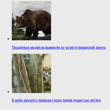
Пещерные медведи вымерли из-за вегетарианской диеты
В небе юрского периода гордо реяли пушистые летяги