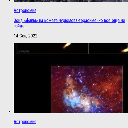
Астрономия
Зонд «филы» на комете чурюмова-герасименко все еще не
найден
14 Сен, 2022
Астрономия