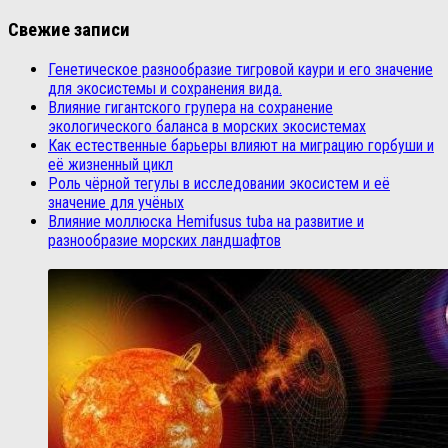
Свежие записи
Генетическое разнообразие тигровой каури и его значение
для экосистемы и сохранения вида.
Влияние гигантского групера на сохранение
экологического баланса в морских экосистемах
Как естественные барьеры влияют на миграцию горбуши и
её жизненный цикл
Роль чёрной тегулы в исследовании экосистем и её
значение для учёных
Влияние моллюска Hemifusus tuba на развитие и
разнообразие морских ландшафтов