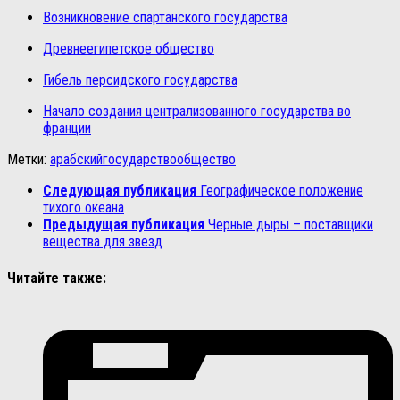
Возникновение спартанского государства
Древнеегипетское общество
Гибель персидского государства
Начало создания централизованного государства во
франции
Метки:
арабский
государство
общество
Следующая публикация
Географическое положение
тихого океана
Предыдущая публикация
Черные дыры – поставщики
вещества для звезд
Читайте также: