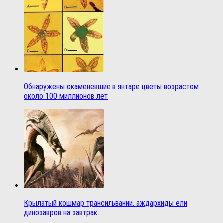
Обнаружены окаменевшие в янтаре цветы возрастом
около 100 миллионов лет
Крылатый кошмар трансильвании. аждархиды ели
динозавров на завтрак