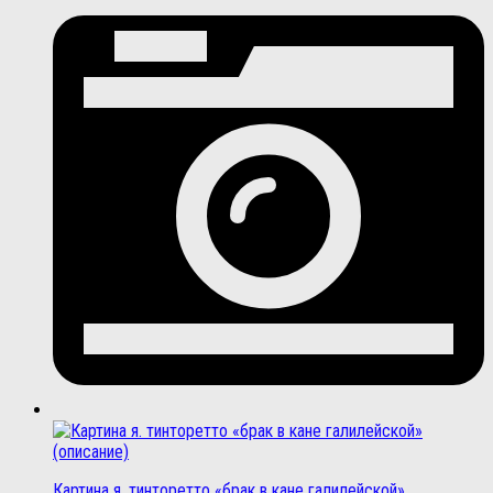
Картина я. тинторетто «брак в кане галилейской»