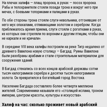
На плечах халифа — плащ пророка, в руках — посох пророка.
Рабы и телохранители стояли позади трона и вокруг него при
мечах, с боевыми топориками и палицами в руках.
По обе стороны трона стояли слуги-невольники, отгонявшие от
него мух опахалами, отливающими золотом и серебром. Когда
приближалось время приема, слуги стояли с рогатками в руках,
из которых они стреляли по воронам и другим птицам, чтобы они
не каркали и не кричали».
В середине VIII века халифы построили на реке Тигр недалеко от
древнего Вавилона новую столицу — Багдад. Руины Вавилона
были разобраны арабами и стали строительным материалом для
сооружения зданий.
В Багдад стекались со всех концов арабской державы сотни
тысяч килограммов серебра и десятки тысяч килограммов
золота. Он превратился в богатейший город Востока.
Население Багдада составляло более четверти миллиона
жителей. Современники называли его «столицей ислама, троном
империи, центром красоты, культуры и искусства».
Халиф на час: сколько проживет новый арабский