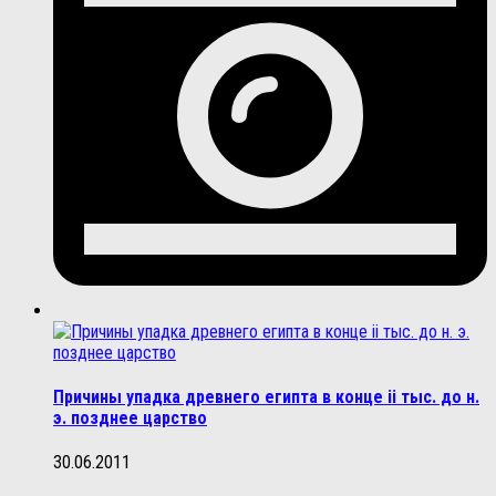
Причины упадка древнего египта в конце ii тыс. до н.
э. позднее царство
30.06.2011