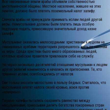
Все завоеванные земли арабы объявили собственностью
мусульманской общины. Местное население, жившее на этих
землях, должно было платить поземельный налог халифу.
Сначала арабы не принуждали принимать ислам людей другой
веры. Немусульмане должны были платить лишь особую
подушную подать, приносившую значительный доход казне
халифа.
Мусульмане оказались милосердными: христианам и иудеям на
завоеванных арабами территориях разрешалось жить по законам
их веры. Среди христиан было много образованных людей,
которых арабские правители привлекали себе на службу.
Но через несколько десятилетий отношение мусульман к людям
других религий изменилось и начались их притеснения. Те, кто
принимал ислам, освобождались от налогов.
Они только вносили милостыню в пользу бедных. Считалось, что
мусульмане платят налоги своей кровью, воюя против
«неверных».
Первые халифы пытались сохранить равенство между
мусульманами, приказывая делить богатства покоренных стран
поровну. Когда арабы захватили сокровищницу иранских царей, в