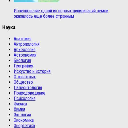
Исчезновение одной из первых цивилизаций земли
оказалось еще более странным
Наука
Анатомия
Антропология
Археология
Астрономия
Биология
География
Искуство и история
О животных
Общество
Палеонтология
Природоведение
Психология
Физика
Химия
Экология
Экономика
Энергетика