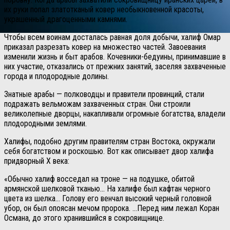
их руки попал златотканый ковер необыкновенной красоты,
украшенный драгоценными камнями.
Чтобы всем воинам досталась равная доля добычи, халиф Омар
приказал разрезать ковер на множество частей. Завоевания
изменили жизнь и быт арабов. Кочевники-бедуины, принимавшие в
них участие, отказались от прежних занятий, заселяя захваченные
города и плодородные долины.
Знатные арабы — полководцы и правители провинций, стали
подражать вельможам захваченных стран. Они строили
великолепные дворцы, накапливали огромные богатства, владели
плодородными землями.
Халифы, подобно другим правителям стран Востока, окружали
себя богатством и роскошью. Вот как описывает двор халифа
придворный X века:
«Обычно халиф восседал на троне — на подушке, обитой
армянской шелковой тканью… На халифе был кафтан черного
цвета из шелка… Голову его венчал высокий черный головной
убор, он был опоясан мечом пророка. …Перед ним лежал Коран
Османа, до этого хранившийся в сокровищнице.