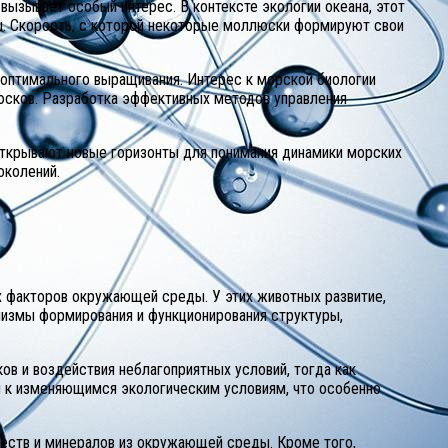
вызывает особый интерес. В контексте экологии океана, этот
ы. Скорость, с которой некоторые моллюски формируют свои
 оптимального выращивания. Интерес к морской биологии
люсков. Разработка эффективных методов управления
открывают новые горизонты для понимания динамики морских
околений.
х факторов окружающей среды. У этих животных развитие,
анизмы формирования и функционирования структуры,
в и воздействия неблагоприятных условий, тогда как
ся к изменяющимся экологическим условиям, что особенно
ществ и минералов из окружающей среды. Кроме того,