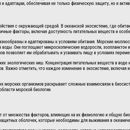
 адаптации, обеспечивая не только физическую защиту, но и актив
йствия с окружающей средой. В океанской экосистеме, где обитаю
личные факторы, включая доступность питательных веществ и особ
разнообразны и адаптированы к условиям обитания. Морские моллюс
воды. Они поглощают микроскопические водоросли, зоопланктон и 
ов позволяет им обрабатывать и усваивать пищу в условиях переме
ких экологических ниш. Концентрация питательных веществ в воде 
сов. Важно отметить, что каждое изменение в экосистеме, включая
этих морских организмов раскрывает сложные взаимосвязи в биосис
области морской биологии.
ит от множества факторов, влияющих на их физиологию и общую би
защитных оболочек, которые необходимы для выживания в океанич