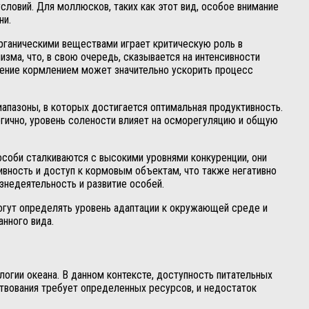
ловий. Для моллюсков, таких как этот вид, особое внимание
ни.
ганическими веществами играет критическую роль в
зма, что, в свою очередь, сказывается на интенсивности
вление кормлением может значительно ускорить процесс
пазоны, в которых достигается оптимальная продуктивность.
гично, уровень солености влияет на осморегуляцию и общую
особи сталкиваются с высокими уровнями конкуренции, они
ивность и доступ к кормовым объектам, что также негативно
знедеятельность и развитие особей.
могут определять уровень адаптации к окружающей среде и
анного вида.
огии океана. В данном контексте, доступность питательных
вования требует определенных ресурсов, и недостаток