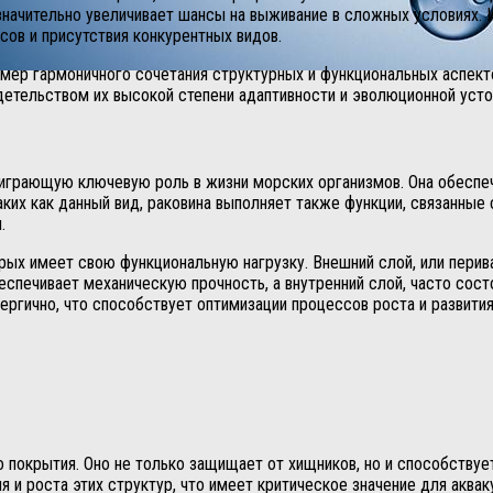
значительно увеличивает шансы на выживание в сложных условиях.
сов и присутствия конкурентных видов.
имер гармоничного сочетания структурных и функциональных аспек
детельством их высокой степени адаптивности и эволюционной усто
играющую ключевую роль в жизни морских организмов. Она обеспеч
ких как данный вид, раковина выполняет также функции, связанные
.
орых имеет свою функциональную нагрузку. Внешний слой, или пер
еспечивает механическую прочность, а внутренний слой, часто сост
ергично, что способствует оптимизации процессов роста и развития
 покрытия. Оно не только защищает от хищников, но и способству
 роста этих структур, что имеет критическое значение для акваку