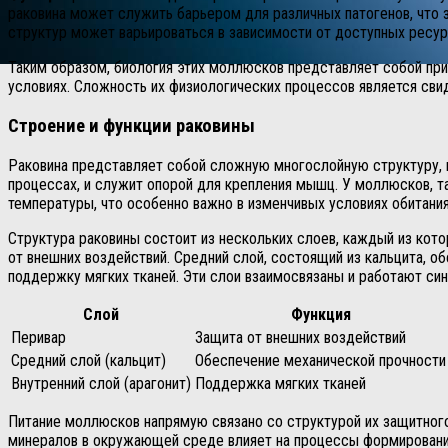
раковина может служить барьером для различных патогенов, что 
структур может варьироваться в зависимости от доступных ресур
Таким образом, биология этих моллюсков представляет собой пр
условиях. Сложность их физиологических процессов является сви
Строение и функции раковины
Раковина представляет собой сложную многослойную структуру, 
процессах, и служит опорой для крепления мышц. У моллюсков, та
температуры, что особенно важно в изменчивых условиях обитания
Структура раковины состоит из нескольких слоев, каждый из кот
от внешних воздействий. Средний слой, состоящий из кальцита, об
поддержку мягких тканей. Эти слои взаимосвязаны и работают син
Слой
Функция
Перивар
Защита от внешних воздействий
Средний слой (кальцит)
Обеспечение механической прочности
Внутренний слой (арагонит)
Поддержка мягких тканей
Питание моллюсков напрямую связано со структурой их защитного
минералов в окружающей среде влияет на процессы формирования и