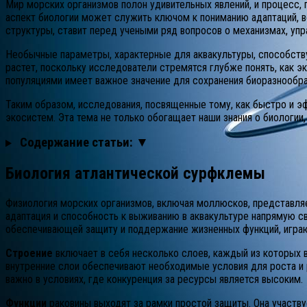
Мир морских организмов полон удивительных явлений, и процесс, 
аспект биологии может служить ключом к пониманию адаптаций,
структуры, ставит перед учеными ряд вопросов о механизмах, уп
Необычные параметры, характерные для аквакультуры, способству
растет, поскольку исследователи стремятся глубже понять, как 
популяциями имеет важное значение для сохранения биоразнообра
Таким образом, исследования, посвященные тому, как быстро и э
экосистем. Эта тема не только обогащает наши знания о биологии
Содержание статьи: ▼
Биология атлантической сурфклемы
Физиология морских организмов, включая моллюсков, представля
адаптация и способность к выживанию в аквакультуре напрямую с
обеспечивающей защиту и поддержание жизненных функций, играю
Строение
включает в себя несколько слоев, каждый из которых 
внутренние слои обеспечивают необходимые условия для роста и 
важно в условиях, где конкуренция за ресурсы является высоким.
Функции
раковины выходят за рамки простой защиты. Она участв