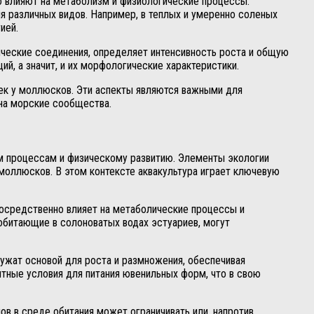
о влияют на метаболизм и физиологические процессы.
ля различных видов. Например, в теплых и умеренно соленых
ией.
ические соединения, определяет интенсивность роста и общую
й, а значит, и их морфологические характеристики.
ек у моллюсков. Эти аспекты являются важными для
 на морские сообщества.
м процессам и физическому развитию. Элементы экологии
 моллюсков. В этом контексте аквакультура играет ключевую
осредственно влияет на метаболические процессы и
обитающие в солоноватых водах эстуариев, могут
ужат основой для роста и размножения, обеспечивая
тные условия для питания ювенильных форм, что в свою
в в среде обитания может ограничивать или, напротив,