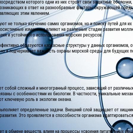
посредством которого одни из них строят свои защитные оболочки, 
 возникающих в ответ на разнообразные факторы окружающей сред
равляющих этим явлением.
ют не только изучению самих организмов, но и поиску путей для их
экосистемные изменения влияют на различные стадии развития мол
зия и устойчивого использования морских ресурсов.
ффективно образуются каркасные структуры у данных организмов, 
, но и подчеркивает важность охраны морской среды для будущих п
ет собой сложный и многогранный процесс, зависящий от различны
вязаны с особенностями их биологии. В частности, уникальные мех
т ключевую роль в экологии океана.
выполняет определенные задачи. Внешний слой защищает от хищнико
развития. Это проявляется в способности организма адаптировать
ует в обмене веществ, влияя на процессы усвоения питательных ве