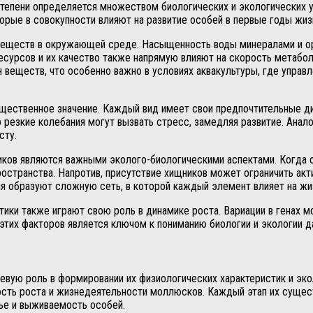
степени определяется множеством биологических и экологических ус
орые в совокупности влияют на развитие особей в первые годы жиз
 веществ в окружающей среде. Насыщенность воды минералами и ор
сурсов и их качество также напрямую влияют на скорость метаболи
 веществ, что особенно важно в условиях аквакультуры, где упра
ственное значение. Каждый вид имеет свои предпочтительные диа
езкие колебания могут вызвать стресс, замедляя развитие. Анало
сту.
иков являются важными эколого-биологическими аспектами. Когда 
остранства. Напротив, присутствие хищников может ограничить акт
ия образуют сложную сеть, в которой каждый элемент влияет на жи
тики также играют свою роль в динамике роста. Вариации в генах 
 этих факторов является ключом к пониманию биологии и экологии д
вую роль в формировании их физиологических характеристик и экол
ть роста и жизнедеятельности моллюсков. Каждый этап их сущест
ье и выживаемость особей.