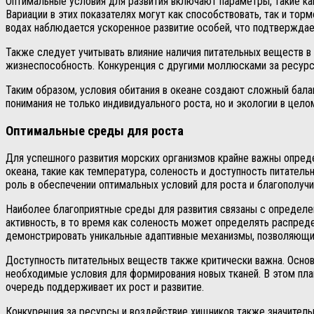
Оптимальные условия для развития включают параметры, такие ка
Вариации в этих показателях могут как способствовать, так и то
водах наблюдается ускоренное развитие особей, что подтвержда
Также следует учитывать влияние наличия питательных веществ в
жизнеспособность. Конкуренция с другими моллюсками за ресурсы 
Таким образом, условия обитания в океане создают сложный бал
понимания не только индивидуального роста, но и экологии в цел
Оптимальные среды для роста
Для успешного развития морских организмов крайне важны опред
океана, такие как температура, соленость и доступность питател
роль в обеспечении оптимальных условий для роста и благополучи
Наиболее благоприятные среды для развития связаны с определе
активность, в то время как соленость может определять распред
демонстрировать уникальные адаптивные механизмы, позволяющи
Доступность питательных веществ также критически важна. Основ
необходимые условия для формирования новых тканей. В этом пла
очередь поддерживает их рост и развитие.
Конкуренция за ресурсы и воздействие хищников также значительн