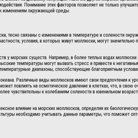
одействия. Понимание этих факторов позволяет не только улучшит
ь к изменениям окружающей среды.
ски, тесно связаны с изменениями в температуре и солености окр
частности, условия, в которых живут моллюски, могут значительно п
тв у морских существ. Например, в более теплых водах моллюски 
ысокие температуры могут вызвать стресс и привести к негативны
е температурные диапазоны, способствующие благоприятным услови
кеана. Различные виды моллюсков имеют свои предпочтения к уров
ожет повлиять на осмотическое давление в клетках, что, в свою о
более чувствительны к колебаниям солености в ювенильном возраст
ксное влияние на морских моллюсков, определяя их биологическую
культуры необходимо учитывать данные параметры, что поможет опт