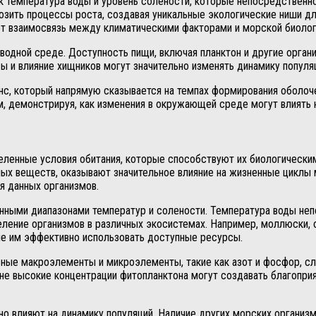
к температура воды и уровень солености, которые непосредственн
рмозить процессы роста, создавая уникальные экологические ниши д
ет взаимосвязь между климатическими факторами и морской биолог
 водной среде. Доступность пищи, включая планктон и другие орган
и влияние хищников могут значительно изменять динамику популяци
анс, который напрямую сказывается на темпах формирования оболоч
ом, демонстрируя, как изменения в окружающей среде могут влиять
еленные условия обитания, которые способствуют их биологически
ьных веществ, оказывают значительное влияние на жизненные циклы
я данных организмов.
нными диапазонами температур и солености. Температура воды неп
еление организмов в различных экосистемах. Например, моллюски, 
е им эффективно использовать доступные ресурсы.
ные макроэлементы и микроэлементы, такие как азот и фосфор, сл
не высокие концентрации фитопланктона могут создавать благоприя
о влияют на динамику популяций. Наличие других морских организмо